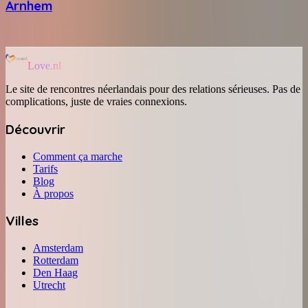
Arnhem
Love.nl
Le site de rencontres néerlandais pour des relations sérieuses. Pas de
complications, juste de vraies connexions.
Découvrir
Comment ça marche
Tarifs
Blog
À propos
Villes
Amsterdam
Rotterdam
Den Haag
Utrecht