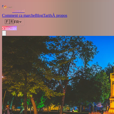
Love.nl
Comment ça marche
Blog
Tarifs
À propos
🇫🇷
FR
S'inscrire