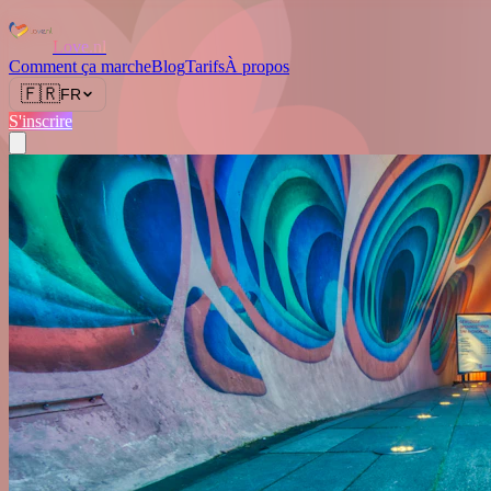
Love.nl
Comment ça marche
Blog
Tarifs
À propos
🇫🇷
FR
S'inscrire