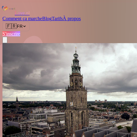
Love.nl
Comment ça marche
Blog
Tarifs
À propos
🇫🇷
FR
S'inscrire