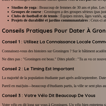
Studios de yoga
: Beaucoup de femmes de 30 ans et plus. Les h
Groupes de course
: Groningen a des groupes sérieux (pas just
Clubs de football et de tennis
: Équipes mixtes, âges variés, 
Projets de durabilité et jardins communautaires
: Ceux-ci at
Conseils Pratiques Pour Dater À Gro
Conseil 1 : Utilisez La Connaissance Locale Com
Connaissez-vous des histoires sur Groningen ? Sur le bâtiment académique
Ne dites pas : "Groningen est beau." Dites plutôt : "Tu as vu ce nouv
Conseil 2 : Le Timing Est Important
La majorité de la population étudiante part après août/septembre. Da
Pareil en mai/juin—beaucoup d'étudiants partis, la ville se sent plus a
Conseil 3 : Votre Vélo Dit Beaucoup De Vous
Votre vélo en dit long sur vous à Groningen. Un vélo bien entretenu si