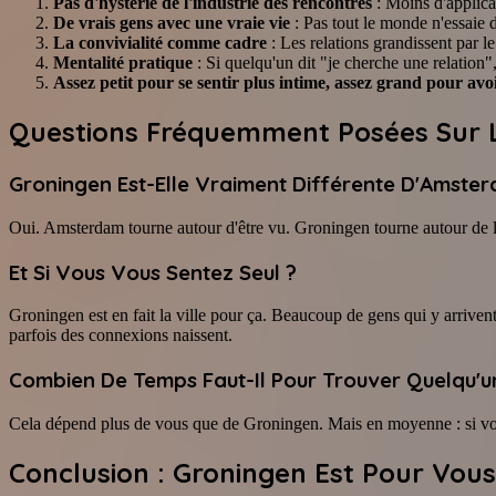
Pas d'hystérie de l'industrie des rencontres
: Moins d'applica
De vrais gens avec une vraie vie
: Pas tout le monde n'essaie d
La convivialité comme cadre
: Les relations grandissent par l
Mentalité pratique
: Si quelqu'un dit "je cherche une relation",
Assez petit pour se sentir plus intime, assez grand pour avoi
Questions Fréquemment Posées Sur 
Groningen Est-Elle Vraiment Différente D'Amste
Oui. Amsterdam tourne autour d'être vu. Groningen tourne autour de la 
Et Si Vous Vous Sentez Seul ?
Groningen est en fait la ville pour ça. Beaucoup de gens qui y arriven
parfois des connexions naissent.
Combien De Temps Faut-Il Pour Trouver Quelqu'u
Cela dépend plus de vous que de Groningen. Mais en moyenne : si vous 
Conclusion : Groningen Est Pour Vous S