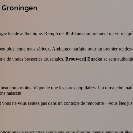
À Groningen
gie locale authentique. Rempli de 30-40 ans qui prennent un verre après
n peu plus jeune mais sérieux. Ambiance parfaite pour un premier rendez-
 a de vraies brasseries artisanales.
Brouwerij Eureka
se sent authentiq
nt beaucoup moins fréquenté que les parcs populaires. Un dimanche mat
ns naissent.
 et vous ne vous sentez pas dans un contexte de rencontre—vous êtes j
pplications de rencontres avec toute votre énergie, mais quand vous êt