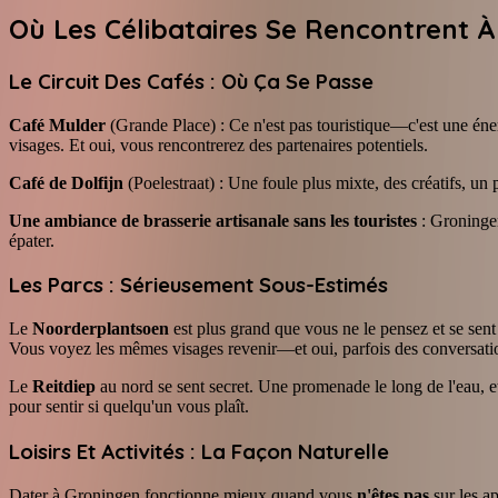
Où Les Célibataires Se Rencontrent 
Le Circuit Des Cafés : Où Ça Se Passe
Café Mulder
(Grande Place) : Ce n'est pas touristique—c'est une éner
visages. Et oui, vous rencontrerez des partenaires potentiels.
Café de Dolfijn
(Poelestraat) : Une foule plus mixte, des créatifs, u
Une ambiance de brasserie artisanale sans les touristes
: Groningen
épater.
Les Parcs : Sérieusement Sous-Estimés
Le
Noorderplantsoen
est plus grand que vous ne le pensez et se se
Vous voyez les mêmes visages revenir—et oui, parfois des conversatio
Le
Reitdiep
au nord se sent secret. Une promenade le long de l'eau,
pour sentir si quelqu'un vous plaît.
Loisirs Et Activités : La Façon Naturelle
Dater à Groningen fonctionne mieux quand vous
n'êtes pas
sur les a