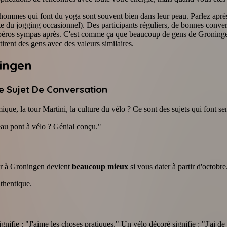
ommes qui font du yoga sont souvent bien dans leur peau. Parlez après
e du jogging occasionnel). Des participants réguliers, de bonnes conver
apéros sympas après. C'est comme ça que beaucoup de gens de Groninge
tirent des gens avec des valeurs similaires.
ningen
me Sujet De Conversation
, la tour Martini, la culture du vélo ? Ce sont des sujets qui font senti
eau pont à vélo ? Génial conçu."
ter à Groningen devient
beaucoup mieux
si vous dater à partir d'octobre
uthentique.
gnifie : "J'aime les choses pratiques." Un vélo décoré signifie : "J'ai 