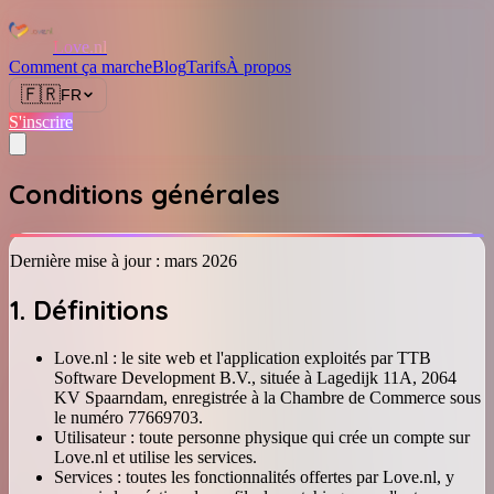
Love.nl
Comment ça marche
Blog
Tarifs
À propos
🇫🇷
FR
S'inscrire
Conditions générales
Dernière mise à jour : mars 2026
1. Définitions
Love.nl : le site web et l'application exploités par TTB
Software Development B.V., située à Lagedijk 11A, 2064
KV Spaarndam, enregistrée à la Chambre de Commerce sous
le numéro 77669703.
Utilisateur : toute personne physique qui crée un compte sur
Love.nl et utilise les services.
Services : toutes les fonctionnalités offertes par Love.nl, y