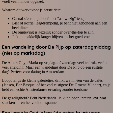
voelt veel minder opgezet.
Waarom dit werkt voor je eerste date:
Casual sfeer — je hoeft niet "aanwezig" te zijn
Bier of koffie: laagdrempelig, je bent niet gebonden aan een
heel diner
De omgeving is gezellig zonder over-the-top te zijn
Je kunt makkelijk langer blijven als het goed voelt
Een wandeling door De Pijp op zaterdagmiddag
(niet op marktdag)
De Albert Cuyp Markt op vrijdag- of zaterdag: veel te druk, veel te
veel afleiding. Maar een wandeling door De Pijp op een rustige
dag? Perfect voor dating in Amsterdam.
Loopt langs de kleine galerietjes, drinkt wat in één van de cafés
(Jansen, Bar Basque, of het veel rustigere De Groene Vlinder), en je
hebt een echte Amsterdamse ervaring zonder toerisme.
De gezelligheid? Echt Nederlands. Je kunt lopen, praten, evt. wat
snacken — en het voelt ontspannen.
Een lunch in Oud-West (de echte buurt voor