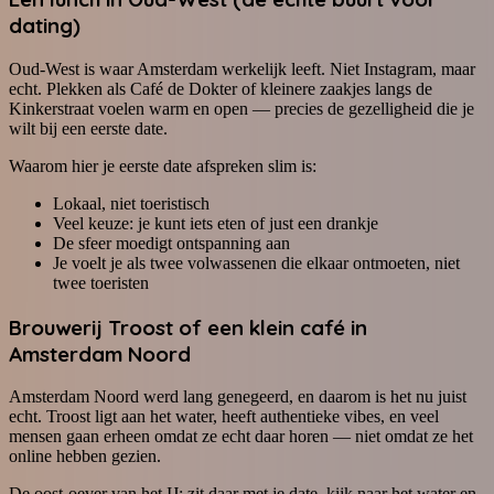
dating)
Oud-West is waar Amsterdam werkelijk leeft. Niet Instagram, maar
echt. Plekken als Café de Dokter of kleinere zaakjes langs de
Kinkerstraat voelen warm en open — precies de gezelligheid die je
wilt bij een eerste date.
Waarom hier je eerste date afspreken slim is:
Lokaal, niet toeristisch
Veel keuze: je kunt iets eten of just een drankje
De sfeer moedigt ontspanning aan
Je voelt je als twee volwassenen die elkaar ontmoeten, niet
twee toeristen
Brouwerij Troost of een klein café in
Amsterdam Noord
Amsterdam Noord werd lang genegeerd, en daarom is het nu juist
echt. Troost ligt aan het water, heeft authentieke vibes, en veel
mensen gaan erheen omdat ze echt daar horen — niet omdat ze het
online hebben gezien.
De oost-oever van het IJ: zit daar met je date, kijk naar het water en