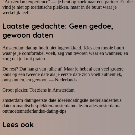
"Amsterdam experience" — je bent op zoek naar een partner. En die
vind je niet op toeristische plekken, maar in de buurt waar je
werkelijk leeft.
Laatste gedachte: Geen gedoe,
gewoon daten
Amsterdam dating hoeft niet ingewikkeld. Kies een mooie buurt
waar je je comfortabel voelt, zeg van tevoren waar en wanneer, en
zorg dat je kunt praten.
De rest? Dat hangt van jullie af. Maar je hebt al een veel grotere
kans op een tweede date als je eerste date zich voelt authentiek,
ontspannen, en gewoon — Nederlands.
Groot plezier. Tot ziens in Amsterdam.
amsterdam-dating
eerste-date-ideeën
datingsite-nederland
serieus-
daten
romantische-plekken-amsterdam
date-locaties
amsterdam-
ontmoeten
nederlandse-dating-tips
Lees ook