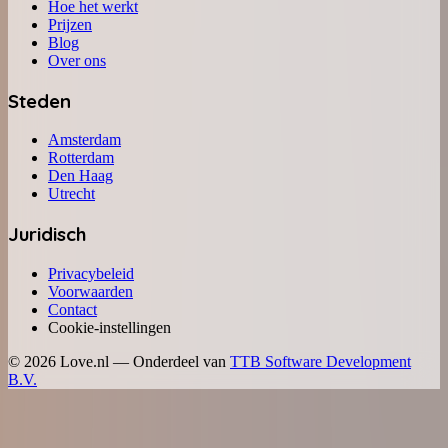
Hoe het werkt
Prijzen
Blog
Over ons
Steden
Amsterdam
Rotterdam
Den Haag
Utrecht
Juridisch
Privacybeleid
Voorwaarden
Contact
Cookie-instellingen
©
2026
Love.nl — Onderdeel van
TTB Software Development
B.V.