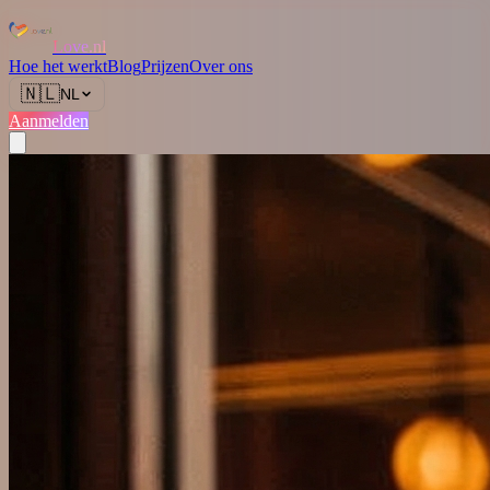
Love.nl
Hoe het werkt
Blog
Prijzen
Over ons
🇳🇱
NL
Aanmelden