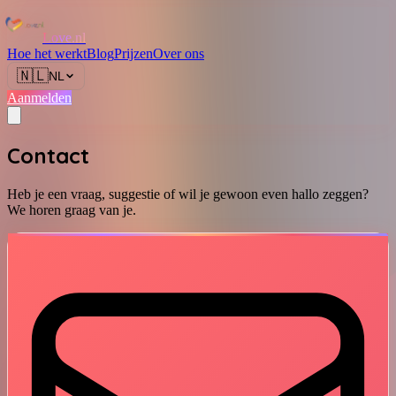
Love.nl
Hoe het werkt
Blog
Prijzen
Over ons
🇳🇱
NL
Aanmelden
Contact
Heb je een vraag, suggestie of wil je gewoon even hallo zeggen?
We horen graag van je.