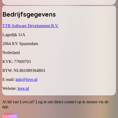
Bedrijfsgegevens
TTB Software Development B.V.
Lagedijk 11A
2064 KV Spaarndam
Nederland
KVK
:
77669703
BTW
:
NL861089364B01
E-mail
:
info@love.nl
Website
:
love.nl
Al lid van Love.nl? Log in om direct contact op te nemen via de
app.
Inloggen