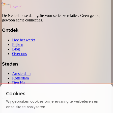
Love.nl
De Nederlandse datingsite voor serieuze relaties. Geen gedoe,
gewoon echte connecties.
Ontdek
Hoe het werkt
Prijzen
Blog
Over ons
Steden
Amsterdam
Rotterdam
Den Haag
Utrecht
Cookies
Juridisch
Wij gebruiken cookies om je ervaring te verbeteren en
onze site te analyseren.
Privacybeleid
Voorwaarden