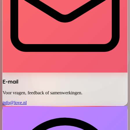
E-mail
Voor vragen, feedback of samenwerkingen.
info@love.nl