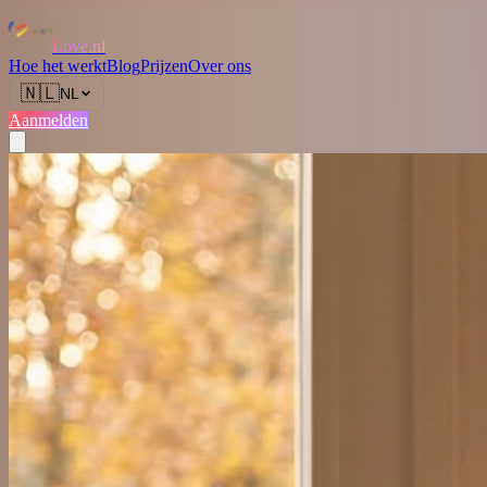
Love.nl
Hoe het werkt
Blog
Prijzen
Over ons
🇳🇱
NL
Aanmelden