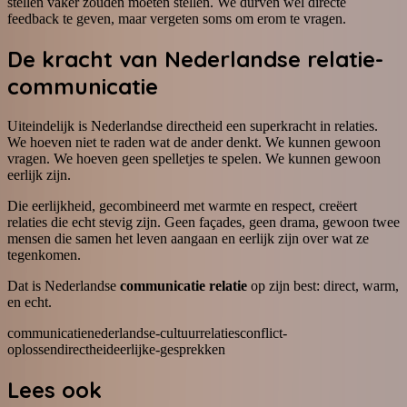
stellen vaker zouden moeten stellen. We durven wel directe
feedback te geven, maar vergeten soms om erom te vragen.
De kracht van Nederlandse relatie-
communicatie
Uiteindelijk is Nederlandse directheid een superkracht in relaties.
We hoeven niet te raden wat de ander denkt. We kunnen gewoon
vragen. We hoeven geen spelletjes te spelen. We kunnen gewoon
eerlijk zijn.
Die eerlijkheid, gecombineerd met warmte en respect, creëert
relaties die echt stevig zijn. Geen façades, geen drama, gewoon twee
mensen die samen het leven aangaan en eerlijk zijn over wat ze
tegenkomen.
Dat is Nederlandse
communicatie relatie
op zijn best: direct, warm,
en echt.
communicatie
nederlandse-cultuur
relaties
conflict-
oplossen
directheid
eerlijke-gesprekken
Lees ook