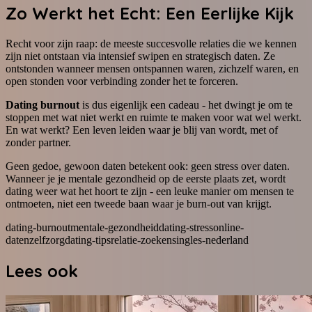
Zo Werkt het Echt: Een Eerlijke Kijk
Recht voor zijn raap: de meeste succesvolle relaties die we kennen
zijn niet ontstaan via intensief swipen en strategisch daten. Ze
ontstonden wanneer mensen ontspannen waren, zichzelf waren, en
open stonden voor verbinding zonder het te forceren.
Dating burnout
is dus eigenlijk een cadeau - het dwingt je om te
stoppen met wat niet werkt en ruimte te maken voor wat wel werkt.
En wat werkt? Een leven leiden waar je blij van wordt, met of
zonder partner.
Geen gedoe, gewoon daten betekent ook: geen stress over daten.
Wanneer je je mentale gezondheid op de eerste plaats zet, wordt
dating weer wat het hoort te zijn - een leuke manier om mensen te
ontmoeten, niet een tweede baan waar je burn-out van krijgt.
dating-burnout
mentale-gezondheid
dating-stress
online-
daten
zelfzorg
dating-tips
relatie-zoeken
singles-nederland
Lees ook