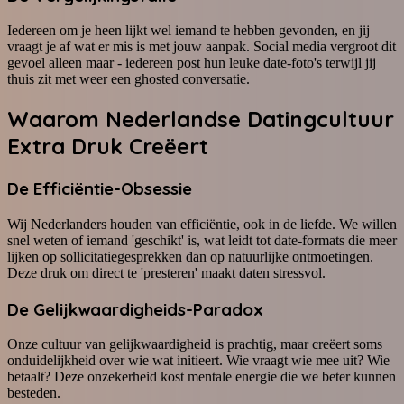
Iedereen om je heen lijkt wel iemand te hebben gevonden, en jij
vraagt je af wat er mis is met jouw aanpak. Social media vergroot dit
gevoel alleen maar - iedereen post hun leuke date-foto's terwijl jij
thuis zit met weer een ghosted conversatie.
Waarom Nederlandse Datingcultuur
Extra Druk Creëert
De Efficiëntie-Obsessie
Wij Nederlanders houden van efficiëntie, ook in de liefde. We willen
snel weten of iemand 'geschikt' is, wat leidt tot date-formats die meer
lijken op sollicitatiegesprekken dan op natuurlijke ontmoetingen.
Deze druk om direct te 'presteren' maakt daten stressvol.
De Gelijkwaardigheids-Paradox
Onze cultuur van gelijkwaardigheid is prachtig, maar creëert soms
onduidelijkheid over wie wat initieert. Wie vraagt wie mee uit? Wie
betaalt? Deze onzekerheid kost mentale energie die we beter kunnen
besteden.