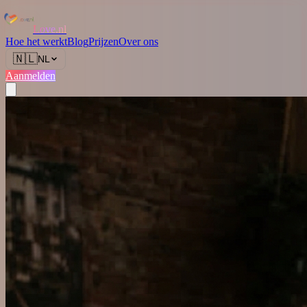
Love.nl
Hoe het werkt
Blog
Prijzen
Over ons
🇳🇱
NL
Aanmelden