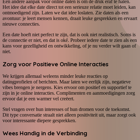
Een andere aanpak voor online daten is om de druk eraf te halen.
Het idee dat elke date direct tot een serieuze relatie moet leiden, kan
ontmoedigend zijn. Laten we dat idee loslaten. Zie daten als een
avontuur: je leert mensen kennen, draait leuke gesprekken en ervaart
nieuwe connecties.
Een date hoeft niet perfect te zijn, dat is ook niet realistisch. Soms is
de connectie er niet, en dat is oké. Probeer iedere date te zien als een
kans voor gezelligheid en ontwikkeling, of je nu verder wilt gaan of
niet.
Zorg voor Positieve Online Interacties
We krijgen allemaal weleens minder leuke reacties op
datingprofielen of berichten. Maar laten we eerlijk zijn, negatieve
vibes brengen je nergens. Kies ervoor om positief en supportief te
zijn in je online interacties. Complimenten en aanmoedigingen zorg
ervoor dat je een warmer vel creëert.
Stel vragen over hun interesses of hun dromen voor de toekomst.
Dit type conversatie straalt niet alleen positiviteit uit, maar zorgt ook
voor interessante diepere gesprekken.
Wees Handig in de Verbinding