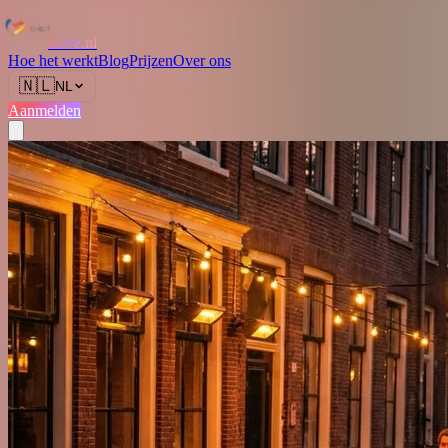
Love.nl
Hoe het werkt
Blog
Prijzen
Over ons
🇳🇱
NL
Aanmelden