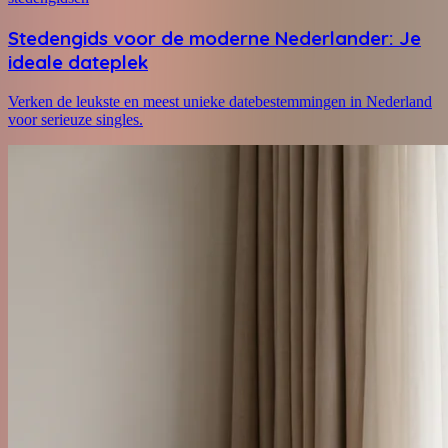
Stedengids voor de moderne Nederlander: Je
ideale dateplek
Verken de leukste en meest unieke datebestemmingen in Nederland
voor serieuze singles.