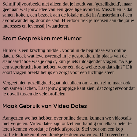
Schrijf bijvoorbeeld niet alleen dat je houdt van 'gezelligheid', maar
geef aan wat jouw idee van een gezellige avond is. Misschien is dat
samen koken, een bezoek aan de lokale markt in Amsterdam of een
avondwandeling door de stad. Hierdoor trek je mensen aan die jouw
interesses en levensstijl waarderen.
Start Gesprekken met Humor
Humor is een krachtig middel, vooral in de beginfase van online
daten. Steek wat levensvreugd in je gesprekken. In plaats van de
standaard ‘hoe was je dag?’, kun je iets uitdagender vragen: “Als je
een superkracht kon hebben voor één dag, welke zou dat zijn?” Dit
soort vragen breekt het ijs en zorgt voor een luchtige sfeer.
Vergeet niet, gezelligheid gaat niet alleen om samen zijn, maar ook
om samen lachen. Laat jouw grappige kant zien, dat zorgt ervoor dat
je opvalt tussen de vele profielen.
Maak Gebruik van Video Dates
Aangezien we het hebben over online daten, kunnen we videocalls
niet vergeten. Video dates zijn ontzettend handig om elkaar beter te
leren kennen voordat je fysiek afspreekt. Stel voor om een kop
koffie te drinken of een drankje te doen via video. Dit creëert een