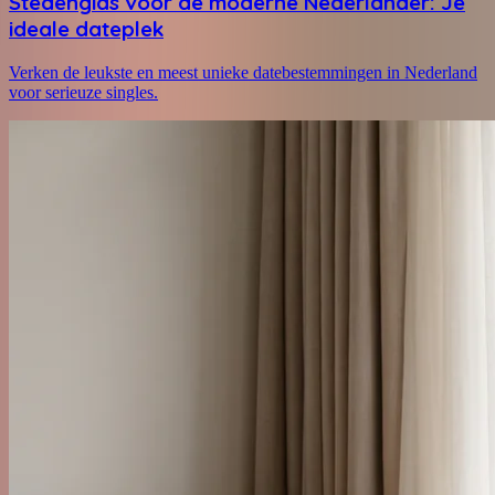
Stedengids voor de moderne Nederlander: Je
ideale dateplek
Verken de leukste en meest unieke datebestemmingen in Nederland
voor serieuze singles.