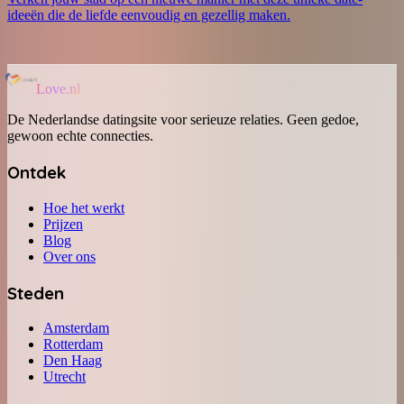
ideeën die de liefde eenvoudig en gezellig maken.
Love.nl
De Nederlandse datingsite voor serieuze relaties. Geen gedoe,
gewoon echte connecties.
Ontdek
Hoe het werkt
Prijzen
Blog
Over ons
Steden
Amsterdam
Rotterdam
Den Haag
Utrecht