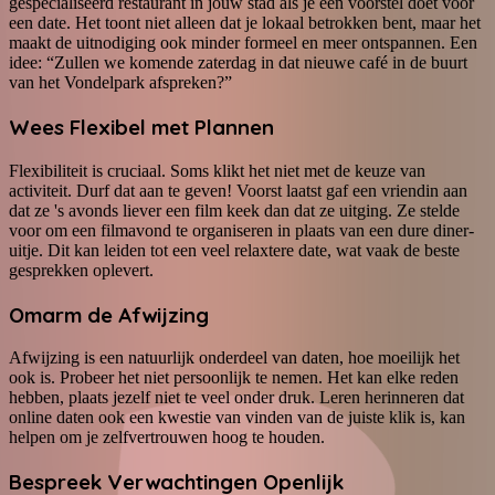
gespecialiseerd restaurant in jouw stad als je een voorstel doet voor
een date. Het toont niet alleen dat je lokaal betrokken bent, maar het
maakt de uitnodiging ook minder formeel en meer ontspannen. Een
idee: “Zullen we komende zaterdag in dat nieuwe café in de buurt
van het Vondelpark afspreken?”
Wees Flexibel met Plannen
Flexibiliteit is cruciaal. Soms klikt het niet met de keuze van
activiteit. Durf dat aan te geven! Voorst laatst gaf een vriendin aan
dat ze 's avonds liever een film keek dan dat ze uitging. Ze stelde
voor om een filmavond te organiseren in plaats van een dure diner-
uitje. Dit kan leiden tot een veel relaxtere date, wat vaak de beste
gesprekken oplevert.
Omarm de Afwijzing
Afwijzing is een natuurlijk onderdeel van daten, hoe moeilijk het
ook is. Probeer het niet persoonlijk te nemen. Het kan elke reden
hebben, plaats jezelf niet te veel onder druk. Leren herinneren dat
online daten ook een kwestie van vinden van de juiste klik is, kan
helpen om je zelfvertrouwen hoog te houden.
Bespreek Verwachtingen Openlijk