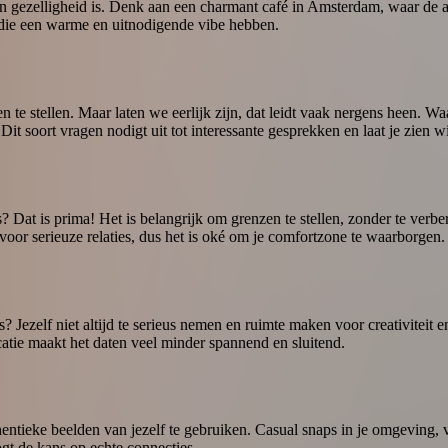
van gezelligheid is. Denk aan een charmant café in Amsterdam, waar de
s die een warme en uitnodigende vibe hebben.
n te stellen. Maar laten we eerlijk zijn, dat leidt vaak nergens heen. 
 soort vragen nodigt uit tot interessante gesprekken en laat je zien wi
ies? Dat is prima! Het is belangrijk om grenzen te stellen, zonder te verbe
l voor serieuze relaties, dus het is oké om je comfortzone te waarborgen.
s? Jezelf niet altijd te serieus nemen en ruimte maken voor creativiteit
catie maakt het daten veel minder spannend en sluitend.
ntieke beelden van jezelf te gebruiken. Casual snaps in je omgeving, va
oogt de kans op echte connecties.