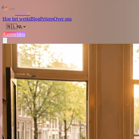
Love.nl
Hoe het werkt
Blog
Prijzen
Over ons
🇳🇱
NL
Aanmelden