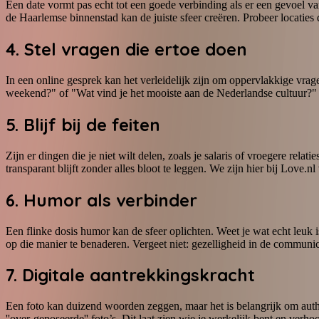
Een date vormt pas echt tot een goede verbinding als er een gevoel 
de Haarlemse binnenstad kan de juiste sfeer creëren. Probeer locatie
4. Stel vragen die ertoe doen
In een online gesprek kan het verleidelijk zijn om oppervlakkige vrage
weekend?" of "Wat vind je het mooiste aan de Nederlandse cultuur?" Dit
5. Blijf bij de feiten
Zijn er dingen die je niet wilt delen, zoals je salaris of vroegere relat
transparant blijft zonder alles bloot te leggen. We zijn hier bij Love.n
6. Humor als verbinder
Een flinke dosis humor kan de sfeer oplichten. Weet je wat echt leuk i
op die manier te benaderen. Vergeet niet: gezelligheid in de communi
7. Digitale aantrekkingskracht
Een foto kan duizend woorden zeggen, maar het is belangrijk om authe
''over-geposeerde'' foto’s. Dit laat zien wie je werkelijk bent en verh