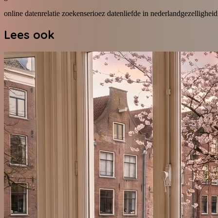
online daten
relatie zoeken
serioez daten
liefde in nederland
gezelligheid
Lees ook