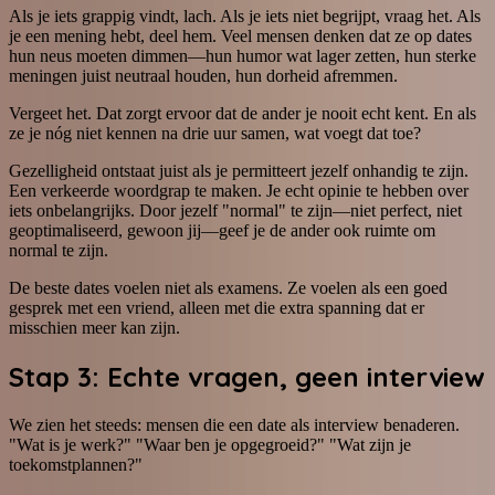
Als je iets grappig vindt, lach. Als je iets niet begrijpt, vraag het. Als
je een mening hebt, deel hem. Veel mensen denken dat ze op dates
hun neus moeten dimmen—hun humor wat lager zetten, hun sterke
meningen juist neutraal houden, hun dorheid afremmen.
Vergeet het. Dat zorgt ervoor dat de ander je nooit echt kent. En als
ze je nóg niet kennen na drie uur samen, wat voegt dat toe?
Gezelligheid ontstaat juist als je permitteert jezelf onhandig te zijn.
Een verkeerde woordgrap te maken. Je echt opinie te hebben over
iets onbelangrijks. Door jezelf "normal" te zijn—niet perfect, niet
geoptimaliseerd, gewoon jij—geef je de ander ook ruimte om
normal te zijn.
De beste dates voelen niet als examens. Ze voelen als een goed
gesprek met een vriend, alleen met die extra spanning dat er
misschien meer kan zijn.
Stap 3: Echte vragen, geen interview
We zien het steeds: mensen die een date als interview benaderen.
"Wat is je werk?" "Waar ben je opgegroeid?" "Wat zijn je
toekomstplannen?"