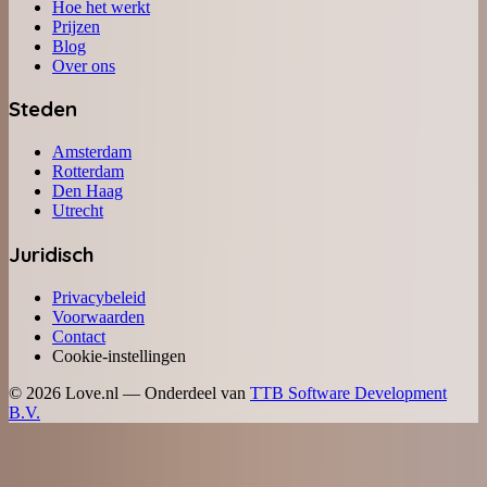
Hoe het werkt
Prijzen
Blog
Over ons
Steden
Amsterdam
Rotterdam
Den Haag
Utrecht
Juridisch
Privacybeleid
Voorwaarden
Contact
Cookie-instellingen
©
2026
Love.nl — Onderdeel van
TTB Software Development
B.V.