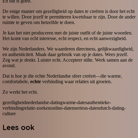
En dat is goed.
De enige manier om gezelligheid op dates te creëren is door het echt
te willen. Door jezelf te permitteren kwetsbaar te zijn. Door de ander
ruimte te geven om hetzelfde te doen.
Je kan het niet produceren met de juiste outfit of de juiste woorden.
Het komt van echt interesse, echt respect, en echt aanwezigheid.
We zijn Nederlanders. We waarderen directness, gelijkwaardigheid,
en authenticiteit. Maak daar gebruik van op je dates. Wees jezelf.
Zeg wat je denkt. Luister echt. Accepteer stilte. Werk samen aan de
avond.
Dat is hoe je die echte Nederlandse sfeer creëert—die warme,
comfortabele,
echte
verbinding waar relaties uit groeien.
Zo werkt het echt.
gezelligheid
nederlandse-dating
warme-dates
authentieke-
verbinding
relatie-zoeken
online-daten
serieus-daten
dutch-dating-
culture
Lees ook