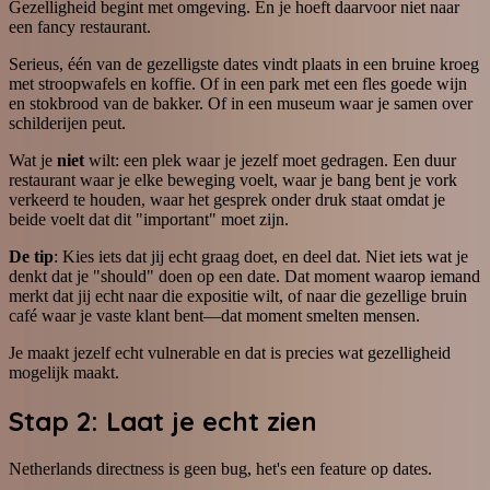
Gezelligheid begint met omgeving. En je hoeft daarvoor niet naar
een fancy restaurant.
Serieus, één van de gezelligste dates vindt plaats in een bruine kroeg
met stroopwafels en koffie. Of in een park met een fles goede wijn
en stokbrood van de bakker. Of in een museum waar je samen over
schilderijen peut.
Wat je
niet
wilt: een plek waar je jezelf moet gedragen. Een duur
restaurant waar je elke beweging voelt, waar je bang bent je vork
verkeerd te houden, waar het gesprek onder druk staat omdat je
beide voelt dat dit "important" moet zijn.
De tip
: Kies iets dat jij echt graag doet, en deel dat. Niet iets wat je
denkt dat je "should" doen op een date. Dat moment waarop iemand
merkt dat jij echt naar die expositie wilt, of naar die gezellige bruin
café waar je vaste klant bent—dat moment smelten mensen.
Je maakt jezelf echt vulnerable en dat is precies wat gezelligheid
mogelijk maakt.
Stap 2: Laat je echt zien
Netherlands directness is geen bug, het's een feature op dates.