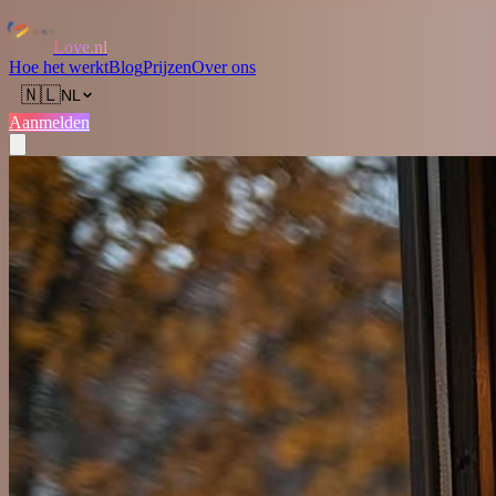
Love.nl
Hoe het werkt
Blog
Prijzen
Over ons
🇳🇱
NL
Aanmelden