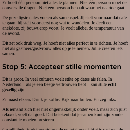
Er hoeft één persoon niet alles te plannen. Niet één persoon moet de
conversatie dragen. Niet één persoon bepaalt waar het naartoe gaat.
De gezelligste dates voelen als samenspel. Jij stelt voor naar dat café
te gaan, hij stelt voor eerst nog wat te wandelen. Je deelt een
anekdote, zij bouwt erop voort. Je voelt allebei de temperatuur van
de avond.
Dit zet ook druk weg. Je hoeft niet alles perfect in te richten. Je hoeft
niet als gastheer/gastvrouw alles op je te nemen. Jullie creëren iets
samen.
Stap 5: Accepteer stille momenten
Dit is groot. In veel culturen voelt stilte op dates als falen. In
Nederland—als je een beetje vertrouwen hebt—kan stilte
echt
gezellig
zijn.
Zit naast elkaar. Drink je koffie. Kijk naar buiten. En zeg niks.
Als iemand zich hier niet ongemakkelijk onder voelt, maar zich juist
relaxed, voelt dat goed. Dat betekent dat je samen kunt zijn zonder
constant te moeten presteren.
Gezelligheid is niet voortdurende entertainment. Het is rust met de