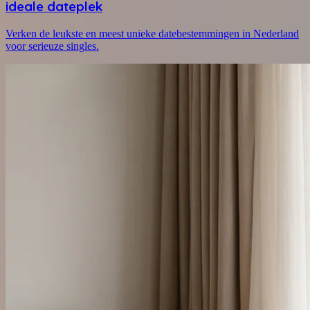
ideale dateplek
Verken de leukste en meest unieke datebestemmingen in Nederland
voor serieuze singles.