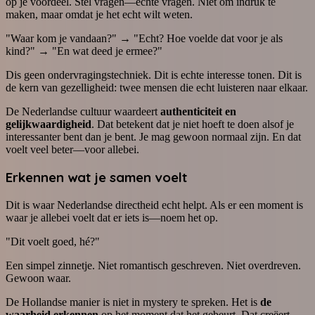
op je voordeel. Stel vragen—echte vragen. Niet om indruk te
maken, maar omdat je het echt wilt weten.
"Waar kom je vandaan?" → "Echt? Hoe voelde dat voor je als
kind?" → "En wat deed je ermee?"
Dis geen ondervragingstechniek. Dit is echte interesse tonen. Dit is
de kern van gezelligheid: twee mensen die echt luisteren naar elkaar.
De Nederlandse cultuur waardeert
authenticiteit en
gelijkwaardigheid
. Dat betekent dat je niet hoeft te doen alsof je
interessanter bent dan je bent. Je mag gewoon normaal zijn. En dat
voelt veel beter—voor allebei.
Erkennen wat je samen voelt
Dit is waar Nederlandse directheid echt helpt. Als er een moment is
waar je allebei voelt dat er iets is—noem het op.
"Dit voelt goed, hé?"
Een simpel zinnetje. Niet romantisch geschreven. Niet overdreven.
Gewoon waar.
De Hollandse manier is niet in mystery te spreken. Het is
de
waarheid erkennen
op het moment dat het gebeurt. Dat creëert