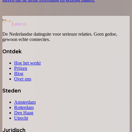
Love.nl
De Nederlandse datingsite voor serieuze relaties. Geen gedoe,
gewoon echte connecties.
Ontdek
Hoe het werkt
Prijzen
Blog
Over ons
Steden
Amsterdam
Rotterdam
Den Haag
Utrecht
Juridisch