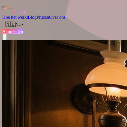
Love.nl
Hoe het werkt
Blog
Prijzen
Over ons
🇳🇱
NL
Aanmelden