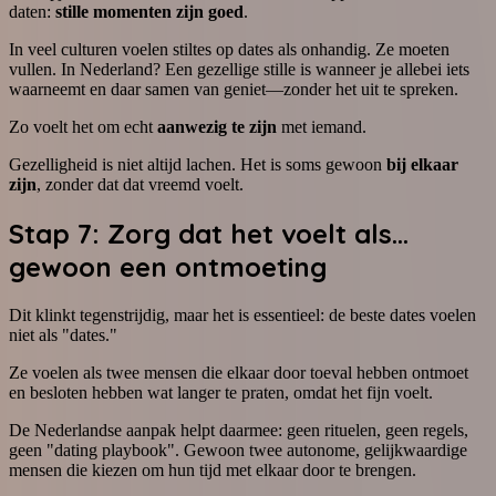
daten:
stille momenten zijn goed
.
In veel culturen voelen stiltes op dates als onhandig. Ze moeten
vullen. In Nederland? Een gezellige stille is wanneer je allebei iets
waarneemt en daar samen van geniet—zonder het uit te spreken.
Zo voelt het om echt
aanwezig te zijn
met iemand.
Gezelligheid is niet altijd lachen. Het is soms gewoon
bij elkaar
zijn
, zonder dat dat vreemd voelt.
Stap 7: Zorg dat het voelt als...
gewoon een ontmoeting
Dit klinkt tegenstrijdig, maar het is essentieel: de beste dates voelen
niet als "dates."
Ze voelen als twee mensen die elkaar door toeval hebben ontmoet
en besloten hebben wat langer te praten, omdat het fijn voelt.
De Nederlandse aanpak helpt daarmee: geen rituelen, geen regels,
geen "dating playbook". Gewoon twee autonome, gelijkwaardige
mensen die kiezen om hun tijd met elkaar door te brengen.