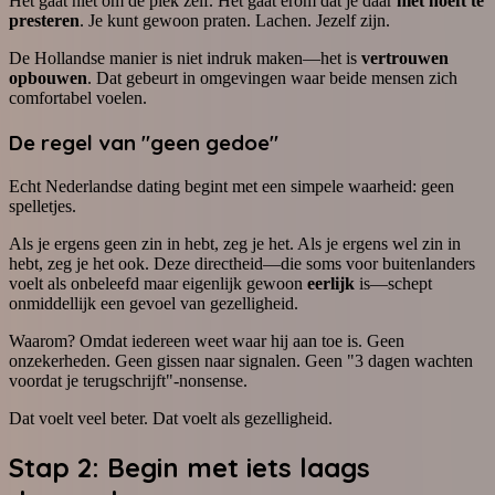
Het gaat niet om de plek zelf. Het gaat erom dat je daar
niet hoeft te
presteren
. Je kunt gewoon praten. Lachen. Jezelf zijn.
De Hollandse manier is niet indruk maken—het is
vertrouwen
opbouwen
. Dat gebeurt in omgevingen waar beide mensen zich
comfortabel voelen.
De regel van "geen gedoe"
Echt Nederlandse dating begint met een simpele waarheid: geen
spelletjes.
Als je ergens geen zin in hebt, zeg je het. Als je ergens wel zin in
hebt, zeg je het ook. Deze directheid—die soms voor buitenlanders
voelt als onbeleefd maar eigenlijk gewoon
eerlijk
is—schept
onmiddellijk een gevoel van gezelligheid.
Waarom? Omdat iedereen weet waar hij aan toe is. Geen
onzekerheden. Geen gissen naar signalen. Geen "3 dagen wachten
voordat je terugschrijft"-nonsense.
Dat voelt veel beter. Dat voelt als gezelligheid.
Stap 2: Begin met iets laags