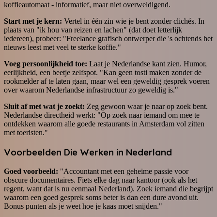
koffieautomaat - informatief, maar niet overweldigend.
Start met je kern:
Vertel in één zin wie je bent zonder clichés. In
plaats van "ik hou van reizen en lachen" (dat doet letterlijk
iedereen), probeer: "Freelance grafisch ontwerper die 's ochtends het
nieuws leest met veel te sterke koffie."
Voeg persoonlijkheid toe:
Laat je Nederlandse kant zien. Humor,
eerlijkheid, een beetje zelfspot. "Kan geen tosti maken zonder de
rookmelder af te laten gaan, maar wel een geweldig gesprek voeren
over waarom Nederlandse infrastructuur zo geweldig is."
Sluit af met wat je zoekt:
Zeg gewoon waar je naar op zoek bent.
Nederlandse directheid werkt: "Op zoek naar iemand om mee te
ontdekken waarom alle goede restaurants in Amsterdam vol zitten
met toeristen."
Voorbeelden Die Werken in Nederland
Goed voorbeeld:
"Accountant met een geheime passie voor
obscure documentaires. Fiets elke dag naar kantoor (ook als het
regent, want dat is nu eenmaal Nederland). Zoek iemand die begrijpt
waarom een goed gesprek soms beter is dan een dure avond uit.
Bonus punten als je weet hoe je kaas moet snijden."