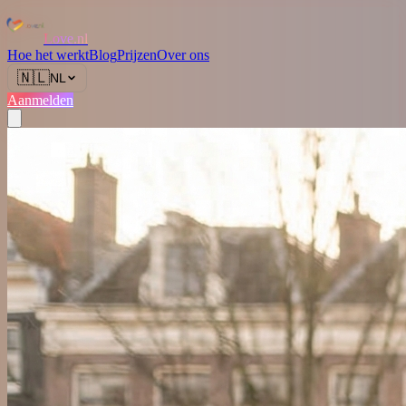
Love.nl
Hoe het werkt
Blog
Prijzen
Over ons
🇳🇱
NL
Aanmelden