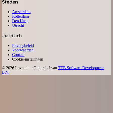
Steden
Amsterdam
Rotterdam
Den Haag
Utrecht
Juridisch
Privacybeleid
Voorwaarden
Contact
Cookie-instellingen
©
2026
Love.nl — Onderdeel van
TTB Software Development
B.V.