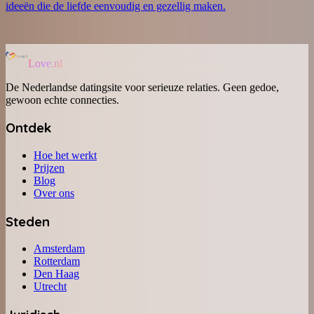
ideeën die de liefde eenvoudig en gezellig maken.
Love.nl
De Nederlandse datingsite voor serieuze relaties. Geen gedoe,
gewoon echte connecties.
Ontdek
Hoe het werkt
Prijzen
Blog
Over ons
Steden
Amsterdam
Rotterdam
Den Haag
Utrecht