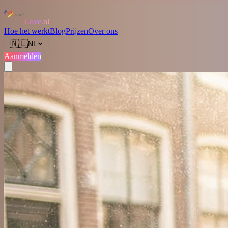
Love.nl
Hoe het werkt
Blog
Prijzen
Over ons
🇳🇱
NL
Aanmelden