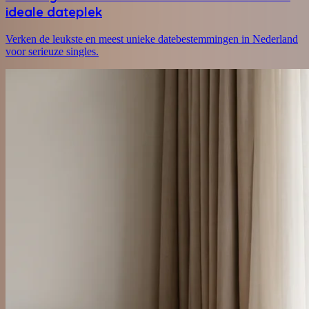
ideale dateplek
Verken de leukste en meest unieke datebestemmingen in Nederland
voor serieuze singles.