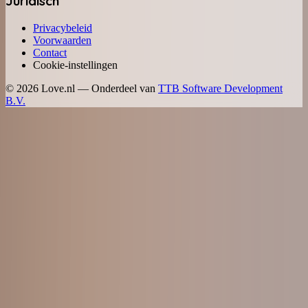
Juridisch
Privacybeleid
Voorwaarden
Contact
Cookie-instellingen
©
2026
Love.nl — Onderdeel van
TTB Software Development
B.V.