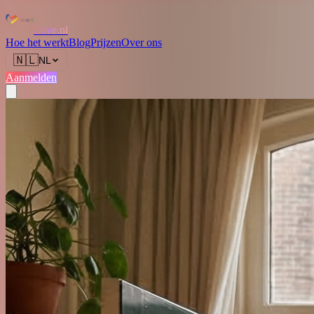
Love.nl
Hoe het werkt
Blog
Prijzen
Over ons
🇳🇱
NL
Aanmelden