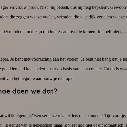
ager-en-vrouw-prooi. Niet "hij betaalt, dus hij mag bepalen". Gewoon t
ders die zeggen wat ze voelen, vrienden die je eerlijk vertellen wat ze
ft niet minder slim te zijn om interessant over te komen. Je hoeft niet j
r. Je bent niet voorzichtig aan het voelen. Je bent niet bang dat je iet
oe goed iemand kan spelen, maar op basis van echt contact. En dit is waa
k bent van het begin, waar bouw je dan op?
 hoe doen we dat?
 wat wil ik eigenlijk? Een serieuze relatie? Iets ontspannens? Tijd voor j
t "ik geniet van je gezelschap maar ik weet nog niet of dit romantisch is,