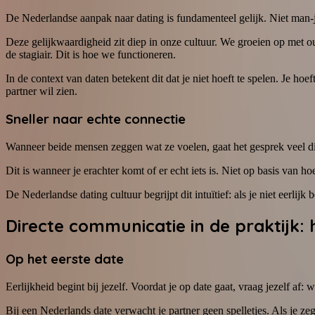
De Nederlandse aanpak naar dating is fundamenteel gelijk. Niet man-j
Deze gelijkwaardigheid zit diep in onze cultuur. We groeien op met ou
de stagiair. Dit is hoe we functioneren.
In de context van daten betekent dit dat je niet hoeft te spelen. Je hoe
partner wil zien.
Sneller naar echte connectie
Wanneer beide mensen zeggen wat ze voelen, gaat het gesprek veel diepe
Dit is wanneer je erachter komt of er echt iets is. Niet op basis van h
De Nederlandse dating cultuur begrijpt dit intuïtief: als je niet eerlij
Directe communicatie in de praktijk:
Op het eerste date
Eerlijkheid begint bij jezelf. Voordat je op date gaat, vraag jezelf af:
Bij een Nederlands date verwacht je partner geen spelletjes. Als je zeg