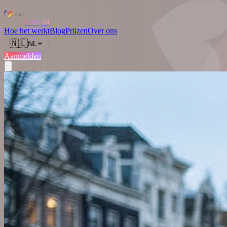
Love.nl
Hoe het werkt
Blog
Prijzen
Over ons
🇳🇱
NL
Aanmelden