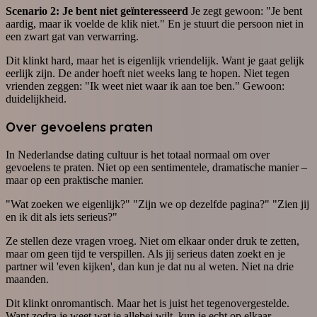
Scenario 2: Je bent niet geïnteresseerd
Je zegt gewoon: "Je bent
aardig, maar ik voelde de klik niet." En je stuurt die persoon niet in
een zwart gat van verwarring.
Dit klinkt hard, maar het is eigenlijk vriendelijk. Want je gaat gelijk
eerlijk zijn. De ander hoeft niet weeks lang te hopen. Niet tegen
vrienden zeggen: "Ik weet niet waar ik aan toe ben." Gewoon:
duidelijkheid.
Over gevoelens praten
In Nederlandse dating cultuur is het totaal normaal om over
gevoelens te praten. Niet op een sentimentele, dramatische manier –
maar op een praktische manier.
"Wat zoeken we eigenlijk?" "Zijn we op dezelfde pagina?" "Zien jij
en ik dit als iets serieus?"
Ze stellen deze vragen vroeg. Niet om elkaar onder druk te zetten,
maar om geen tijd te verspillen. Als jij serieus daten zoekt en je
partner wil 'even kijken', dan kun je dat nu al weten. Niet na drie
maanden.
Dit klinkt onromantisch. Maar het is juist het tegenovergestelde.
Want zodra je weet wat je allebei wilt, kun je echt op elkaar