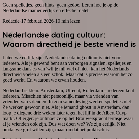
Geen spelletjes, geen hints, geen gedoe. Leren hoe je op de
Nederlandse manier eerlijk en effectief datet.
Redactie
·
17 februari 2026
·
10
min lezen
Nederlandse dating cultuur:
Waarom directheid je beste vriend is
Laten we eerlijk zijn: Nederlandse dating cultuur is niet voor
iedereen. Als je gewend bent aan verborgen signalen, spelletjes en
langzame dansjes van 'wil je mij wel of niet', kan het Nederlands
directheid voelen als een schok. Maar dat is precies waarom het zo
goed werkt. En waarom we ervan houden.
Nederland is klein. Amsterdam, Utrecht, Rotterdam – iedereen kent
iedereen. Misschien niet persoonlijk, maar via vrienden van
vrienden van vrienden. In zo'n samenleving werken spelletjes niet.
Ze werken gewoon niet. Als je iemand ghostt in Amsterdam, dan
loop je diegene drie weken later tegen het lijf in de Albert Cuyp
markt. Of erger: je ontmoet ze op het Brouwersgracht terrasje waar
al je vrienden ook zijn. Dus wat doen we? We zijn eerlijk. Niet
omdat we grof willen zijn, maar omdat het praktisch is.