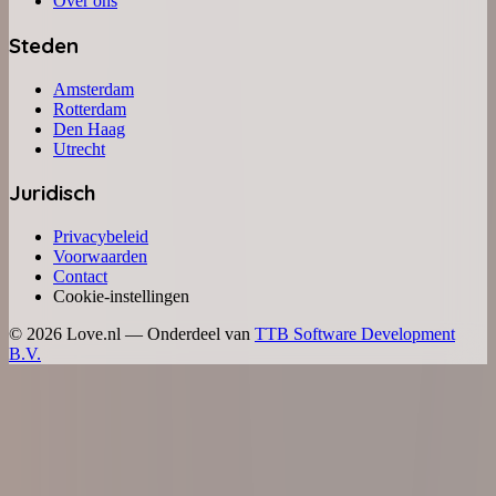
Over ons
Steden
Amsterdam
Rotterdam
Den Haag
Utrecht
Juridisch
Privacybeleid
Voorwaarden
Contact
Cookie-instellingen
©
2026
Love.nl — Onderdeel van
TTB Software Development
B.V.