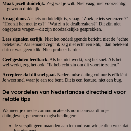
Maak jezelf duidelijk.
Zeg wat je wilt. Niet vaag, niet voorzichtig
—gewoon duidelijk.
Vraag door.
Als iets onduidelijk is, vraag. "Zoek je iets serieuzers?"
"Hoe zit het met je ex?" "Wat zijn je dealbreakers?" Dit zijn niet
ongepaste vragen—dit zijn noodzakelijke gesprekken.
Lees signalen eerlijk.
Niet het onderliggende bericht, niet de "echte
betekenis." Als iemand zegt "ik zag niet echt een klik," dan betekent
dat: er was geen klik. Niet: probeer harder.
Geef gesloten feedback.
Als het niet werkt, zeg het snel. Als het
wel werkt, zeg het ook. "Ik heb echt zin om dit voort te zetten."
Accepteer dat dit snel gaat.
Nederlandse dating cultuur is efficiënt.
Je weet snel waar je aan toe bent. Dit is een feature, niet een bug.
De voordelen van Nederlandse directheid voor
relatie tips
Wanneer je directe communicatie als norm aanvaardt in je
datingleven, gebeuren magische dingen:
Je verspilt geen maanden aan iemand van wie je diep weet dat
het niet past.