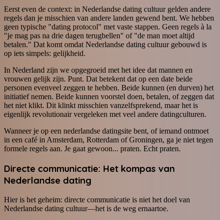
Eerst even de context: in Nederlandse dating cultuur gelden andere
regels dan je misschien van andere landen gewend bent. We hebben
geen typische "dating protocol" met vaste stappen. Geen regels à la
"je mag pas na drie dagen terugbellen" of "de man moet altijd
betalen." Dat komt omdat Nederlandse dating cultuur gebouwd is
op iets simpels: gelijkheid.
In Nederland zijn we opgegroeid met het idee dat mannen en
vrouwen gelijk zijn. Punt. Dat betekent dat op een date beide
personen evenveel zeggen te hebben. Beide kunnen (en durven) het
initiatief nemen. Beide kunnen voorstel doen, betalen, of zeggen dat
het niet klikt. Dit klinkt misschien vanzelfsprekend, maar het is
eigenlijk revolutionair vergeleken met veel andere datingculturen.
Wanneer je op een nederlandse datingsite bent, of iemand ontmoet
in een café in Amsterdam, Rotterdam of Groningen, ga je niet tegen
formele regels aan. Je gaat gewoon... praten. Echt praten.
Directe communicatie: Het kompas van
Nederlandse dating
Hier is het geheim: directe communicatie is niet het doel van
Nederlandse dating cultuur—het is de weg ernaartoe.