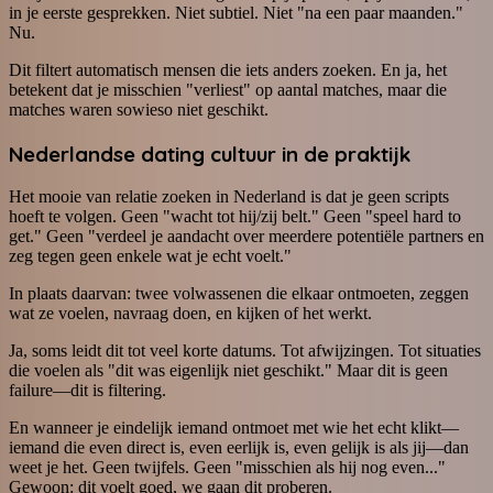
in je eerste gesprekken. Niet subtiel. Niet "na een paar maanden."
Nu.
Dit filtert automatisch mensen die iets anders zoeken. En ja, het
betekent dat je misschien "verliest" op aantal matches, maar die
matches waren sowieso niet geschikt.
Nederlandse dating cultuur in de praktijk
Het mooie van relatie zoeken in Nederland is dat je geen scripts
hoeft te volgen. Geen "wacht tot hij/zij belt." Geen "speel hard to
get." Geen "verdeel je aandacht over meerdere potentiële partners en
zeg tegen geen enkele wat je echt voelt."
In plaats daarvan: twee volwassenen die elkaar ontmoeten, zeggen
wat ze voelen, navraag doen, en kijken of het werkt.
Ja, soms leidt dit tot veel korte datums. Tot afwijzingen. Tot situaties
die voelen als "dit was eigenlijk niet geschikt." Maar dit is geen
failure—dit is filtering.
En wanneer je eindelijk iemand ontmoet met wie het echt klikt—
iemand die even direct is, even eerlijk is, even gelijk is als jij—dan
weet je het. Geen twijfels. Geen "misschien als hij nog even..."
Gewoon: dit voelt goed, we gaan dit proberen.