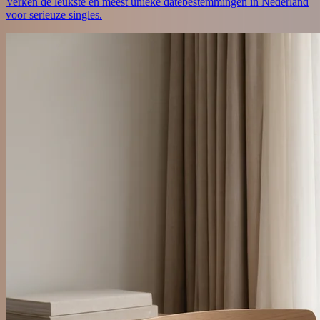
Verken de leukste en meest unieke datebestemmingen in Nederland
voor serieuze singles.