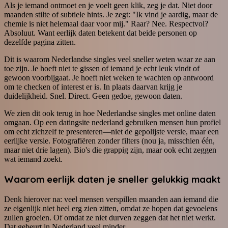
Als je iemand ontmoet en je voelt geen klik, zeg je dat. Niet door
maanden stilte of subtiele hints. Je zegt: "Ik vind je aardig, maar de
chemie is niet helemaal daar voor mij." Raar? Nee. Respectvol?
Absoluut. Want eerlijk daten betekent dat beide personen op
dezelfde pagina zitten.
Dit is waarom Nederlandse singles veel sneller weten waar ze aan
toe zijn. Je hoeft niet te gissen of iemand je echt leuk vindt of
gewoon voorbijgaat. Je hoeft niet weken te wachten op antwoord
om te checken of interest er is. In plaats daarvan krijg je
duidelijkheid. Snel. Direct. Geen gedoe, gewoon daten.
We zien dit ook terug in hoe Nederlandse singles met online daten
omgaan. Op een datingsite nederland gebruiken mensen hun profiel
om echt zichzelf te presenteren—niet de gepolijste versie, maar een
eerlijke versie. Fotografiëren zonder filters (nou ja, misschien één,
maar niet drie lagen). Bio's die grappig zijn, maar ook echt zeggen
wat iemand zoekt.
Waarom eerlijk daten je sneller gelukkig maakt
Denk hierover na: veel mensen verspillen maanden aan iemand die
ze eigenlijk niet heel erg zien zitten, omdat ze hopen dat gevoelens
zullen groeien. Of omdat ze niet durven zeggen dat het niet werkt.
Dat gebeurt in Nederland veel minder.