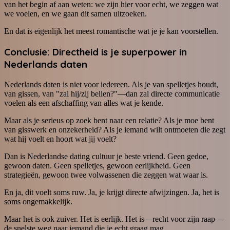
van het begin af aan weten: we zijn hier voor echt, we zeggen wat
we voelen, en we gaan dit samen uitzoeken.
En dat is eigenlijk het meest romantische wat je je kan voorstellen.
Conclusie: Directheid is je superpower in
Nederlands daten
Nederlands daten is niet voor iedereen. Als je van spelletjes houdt,
van gissen, van "zal hij/zij bellen?"—dan zal directe communicatie
voelen als een afschaffing van alles wat je kende.
Maar als je serieus op zoek bent naar een relatie? Als je moe bent
van gisswerk en onzekerheid? Als je iemand wilt ontmoeten die zegt
wat hij voelt en hoort wat jij voelt?
Dan is Nederlandse dating cultuur je beste vriend. Geen gedoe,
gewoon daten. Geen spelletjes, gewoon eerlijkheid. Geen
strategieën, gewoon twee volwassenen die zeggen wat waar is.
En ja, dit voelt soms ruw. Ja, je krijgt directe afwijzingen. Ja, het is
soms ongemakkelijk.
Maar het is ook zuiver. Het is eerlijk. Het is—recht voor zijn raap—
de snelste weg naar iemand die je echt graag mag.