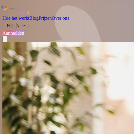
Love.nl
Hoe het werkt
Blog
Prijzen
Over ons
🇳🇱
NL
Aanmelden