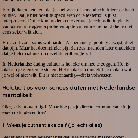
Eerlijk daten betekent dat je snel weet of iemand echt interesse heeft
of niet. Dat je niet hoeft te speculeren of je textemoji's juist
interpreteert. Dat je kunt nadenken over wat je echt wilt, in plaats
van gaten in je agenda proberen op te vullen met iemand die je niet
eens zeker wilt zien.
En ja, dit voelt soms wat harder. Als iemand je politely afwijst, doet
dat pijn. Maar het doet minder pijn dan zes maanden later ontdekken
dat je helemaal niet op dezelfde golflengte zat.
In Nederlandse dating cultuur is het oké om nee te zeggen. Het is
oké om je grenzen te stellen. Het is oké om duidelijk te maken wat
je wel of niet wilt. Dit is niet onaardig—dit is volwassen.
Relatie tips voor serieus daten met Nederlandse
mentaliteit
Oké, je bent overtuigd. Maar hoe pas je directe communicatie in je
eigen datingleven toe?
1. Wees je authentieke zelf (ja, echt alles)
Nederlands daten betekent niet dat je je perfectie-masker opzet.