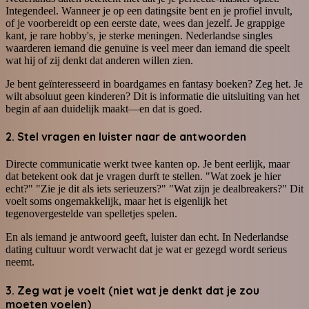
Integendeel. Wanneer je op een datingsite bent en je profiel invult,
of je voorbereidt op een eerste date, wees dan jezelf. Je grappige
kant, je rare hobby's, je sterke meningen. Nederlandse singles
waarderen iemand die genuïne is veel meer dan iemand die speelt
wat hij of zij denkt dat anderen willen zien.
Je bent geïnteresseerd in boardgames en fantasy boeken? Zeg het. Je
wilt absoluut geen kinderen? Dit is informatie die uitsluiting van het
begin af aan duidelijk maakt—en dat is goed.
2. Stel vragen en luister naar de antwoorden
Directe communicatie werkt twee kanten op. Je bent eerlijk, maar
dat betekent ook dat je vragen durft te stellen. "Wat zoek je hier
echt?" "Zie je dit als iets serieuzers?" "Wat zijn je dealbreakers?" Dit
voelt soms ongemakkelijk, maar het is eigenlijk het
tegenovergestelde van spelletjes spelen.
En als iemand je antwoord geeft, luister dan echt. In Nederlandse
dating cultuur wordt verwacht dat je wat er gezegd wordt serieus
neemt.
3. Zeg wat je voelt (niet wat je denkt dat je zou
moeten voelen)