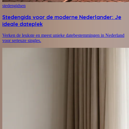
stedengidsen
Stedengids voor de moderne Nederlander: Je
ideale dateplek
Verken de leukste en meest unieke datebestemmingen in Nederland
voor serieuze singles.