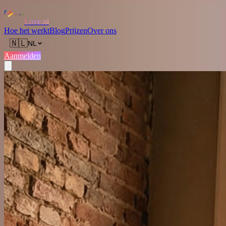
Love.nl
Hoe het werkt
Blog
Prijzen
Over ons
🇳🇱
NL
Aanmelden