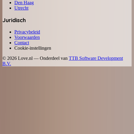
Den Haag
Utrecht
Juridisch
Privacybeleid
Voorwaarden
Contact
Cookie-instellingen
©
2026
Love.nl — Onderdeel van
TTB Software Development
B.V.