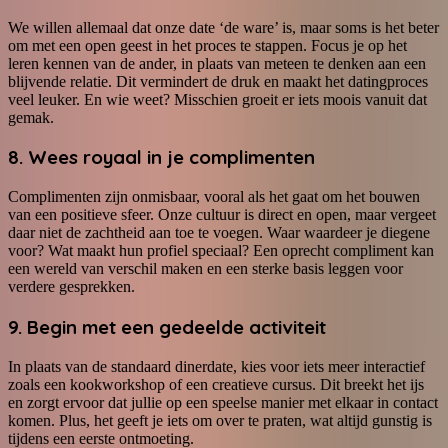
We willen allemaal dat onze date ‘de ware’ is, maar soms is het beter
om met een open geest in het proces te stappen. Focus je op het
leren kennen van de ander, in plaats van meteen te denken aan een
blijvende relatie. Dit vermindert de druk en maakt het datingproces
veel leuker. En wie weet? Misschien groeit er iets moois vanuit dat
gemak.
8. Wees royaal in je complimenten
Complimenten zijn onmisbaar, vooral als het gaat om het bouwen
van een positieve sfeer. Onze cultuur is direct en open, maar vergeet
daar niet de zachtheid aan toe te voegen. Waar waardeer je diegene
voor? Wat maakt hun profiel speciaal? Een oprecht compliment kan
een wereld van verschil maken en een sterke basis leggen voor
verdere gesprekken.
9. Begin met een gedeelde activiteit
In plaats van de standaard dinerdate, kies voor iets meer interactief
zoals een kookworkshop of een creatieve cursus. Dit breekt het ijs
en zorgt ervoor dat jullie op een speelse manier met elkaar in contact
komen. Plus, het geeft je iets om over te praten, wat altijd gunstig is
tijdens een eerste ontmoeting.