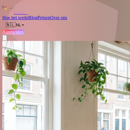
Love.nl
Hoe het werkt
Blog
Prijzen
Over ons
🇳🇱
NL
Aanmelden