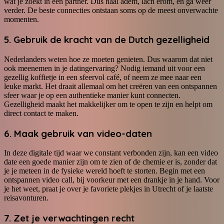
wat je zoekt in een partner. Dus haal adem, lach erom, en ga weer
verder. De beste connecties ontstaan soms op de meest onverwachte
momenten.
5. Gebruik de kracht van de Dutch gezelligheid
Nederlanders weten hoe ze moeten genieten. Dus waarom dat niet
ook meenemen in je datingervaring? Nodig iemand uit voor een
gezellig koffietje in een sfeervol café, of neem ze mee naar een
leuke markt. Het draait allemaal om het creëren van een ontspannen
sfeer waar je op een authentieke manier kunt connecten.
Gezelligheid maakt het makkelijker om te open te zijn en helpt om
direct contact te maken.
6. Maak gebruik van video-daten
In deze digitale tijd waar we constant verbonden zijn, kan een video
date een goede manier zijn om te zien of de chemie er is, zonder dat
je je meteen in de fysieke wereld hoeft te storten. Begin met een
ontspannen video call, bij voorkeur met een drankje in je hand. Voor
je het weet, praat je over je favoriete plekjes in Utrecht of je laatste
reisavonturen.
7. Zet je verwachtingen recht