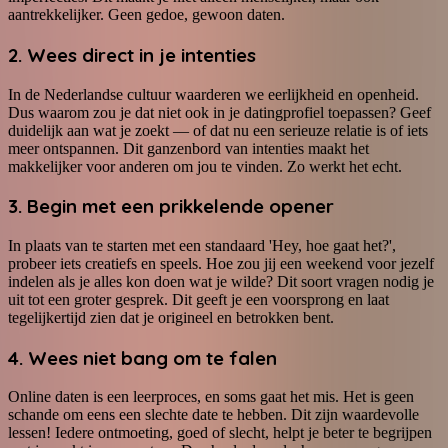
aantrekkelijker. Geen gedoe, gewoon daten.
2. Wees direct in je intenties
In de Nederlandse cultuur waarderen we eerlijkheid en openheid.
Dus waarom zou je dat niet ook in je datingprofiel toepassen? Geef
duidelijk aan wat je zoekt — of dat nu een serieuze relatie is of iets
meer ontspannen. Dit ganzenbord van intenties maakt het
makkelijker voor anderen om jou te vinden. Zo werkt het echt.
3. Begin met een prikkelende opener
In plaats van te starten met een standaard 'Hey, hoe gaat het?',
probeer iets creatiefs en speels. Hoe zou jij een weekend voor jezelf
indelen als je alles kon doen wat je wilde? Dit soort vragen nodig je
uit tot een groter gesprek. Dit geeft je een voorsprong en laat
tegelijkertijd zien dat je origineel en betrokken bent.
4. Wees niet bang om te falen
Online daten is een leerproces, en soms gaat het mis. Het is geen
schande om eens een slechte date te hebben. Dit zijn waardevolle
lessen! Iedere ontmoeting, goed of slecht, helpt je beter te begrijpen