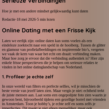
Serieuze Verbindingen
Hoe je met een andere mindset gelijkwaardig kunt daten
Redactie
·
18 mei 2026
·
5
min lezen
Online Dating met een Frisse Kijk
Laten we eerlijk zijn: online daten kan soms voelen als een
eindeloze zoektocht naar een speld in de hooiberg. Tussen de glitter
en glamour van profielafbeeldingen en inspirerende bio’s, vergeten
we vaak de kern van waar het echt om draait: verbinding maken.
Maar hoe zorg je ervoor dat die verbinding authentiek is? Hier zijn
enkele frisse perspectieven die je helpen om serieuze relaties te
vinden in het online datinglandschap van Nederland.
1. Profileer je echte zelf
In onze wereld van filters en perfecte selfies, wil je misschien de
beste versie van jezelf laten zien. Maar vergis je niet: echtheid trekt
de juiste mensen aan. Laat soms een ongepolijste foto zien waarin je
gewoon bent, bijvoorbeeld tijdens een gezellige borrel met vrienden
in Amsterdam. Toon je hobby’s, je echte zelf en soms zelfs je
imperfecties. Dit maakt je niet alleen menselijker, maar ook