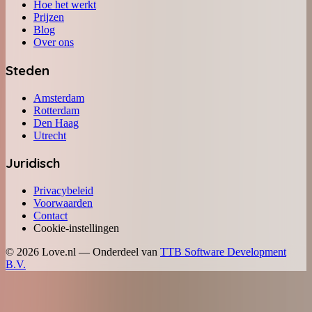
Hoe het werkt
Prijzen
Blog
Over ons
Steden
Amsterdam
Rotterdam
Den Haag
Utrecht
Juridisch
Privacybeleid
Voorwaarden
Contact
Cookie-instellingen
©
2026
Love.nl — Onderdeel van
TTB Software Development
B.V.