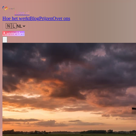
Love.nl
Hoe het werkt
Blog
Prijzen
Over ons
🇳🇱
NL
Aanmelden