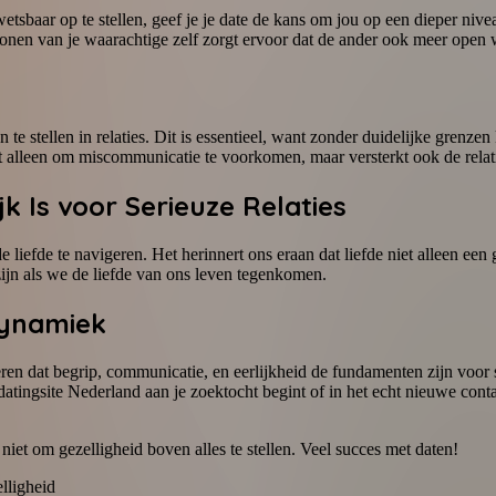
kwetsbaar op te stellen, geef je je date de kans om jou op een dieper niv
onen van je waarachtige zelf zorgt ervoor dat de ander ook meer open 
te stellen in relaties. Dit is essentieel, want zonder duidelijke grenze
niet alleen om miscommunicatie te voorkomen, maar versterkt ook de relat
 Is voor Serieuze Relaties
 liefde te navigeren. Het herinnert ons eraan dat liefde niet alleen ee
jn als we de liefde van ons leven tegenkomen.
dynamiek
en dat begrip, communicatie, en eerlijkheid de fundamenten zijn voor s
tingsite Nederland aan je zoektocht begint of in het echt nieuwe contact
niet om gezelligheid boven alles te stellen. Veel succes met daten!
lligheid