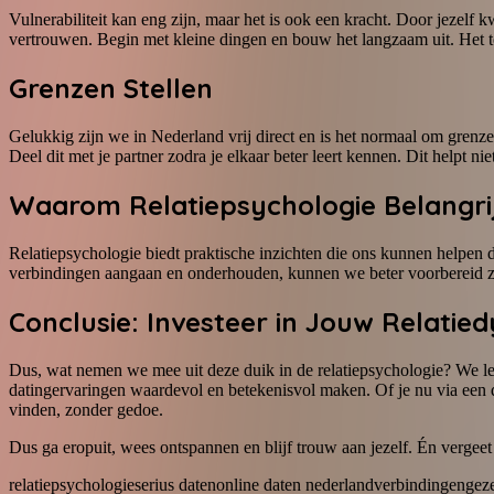
Vulnerabiliteit kan eng zijn, maar het is ook een kracht. Door jezelf 
vertrouwen. Begin met kleine dingen en bouw het langzaam uit. Het t
Grenzen Stellen
Gelukkig zijn we in Nederland vrij direct en is het normaal om grenzen 
Deel dit met je partner zodra je elkaar beter leert kennen. Dit helpt 
Waarom Relatiepsychologie Belangrijk
Relatiepsychologie biedt praktische inzichten die ons kunnen helpen de
verbindingen aangaan en onderhouden, kunnen we beter voorbereid zi
Conclusie: Investeer in Jouw Relatie
Dus, wat nemen we mee uit deze duik in de relatiepsychologie? We ler
datingervaringen waardevol en betekenisvol maken. Of je nu via een da
vinden, zonder gedoe.
Dus ga eropuit, wees ontspannen en blijf trouw aan jezelf. Én vergeet 
relatiepsychologie
serius daten
online daten nederland
verbindingen
geze