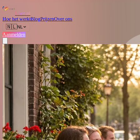
Love.nl
Hoe het werkt
Blog
Prijzen
Over ons
🇳🇱
NL
Aanmelden