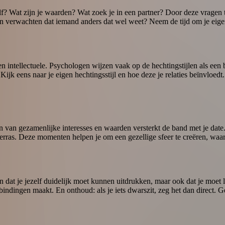
elf? Wat zijn je waarden? Wat zoek je in een partner? Door deze vragen 
je dan verwachten dat iemand anders dat wel weet? Neem de tijd om je ei
en intellectuele. Psychologen wijzen vaak op de hechtingstijlen als een 
ijk eens naar je eigen hechtingsstijl en hoe deze je relaties beïnvloed
en van gezamenlijke interesses en waarden versterkt de band met je date
terras. Deze momenten helpen je om een gezellige sfeer te creëren, waa
n dat je jezelf duidelijk moet kunnen uitdrukken, maar ook dat je moet le
rbindingen maakt. En onthoud: als je iets dwarszit, zeg het dan direct. Ge