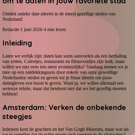
om te daten in jouw favoriete stad
Ontdek unieke date-ideeën in de meest gezellige steden van
Nederland
Redactie
·
1 juni 2026
·
4
min lezen
Inleiding
Laten we eerlijk zijn: daten kan soms aanvoelen als een herhaling
van zetten. Cafeetjes, restaurants en filmavondjes zijn leuk, maar
willen we niet eens iets meer avontuurlijks? Vandaag nemen we je
mee op een ontdekkingsreis door enkele van onze geweldige
Nederlandse steden en geven we je frisse ideeën om jouw
datingleven een boost te geven. Want ja, we willen allemaal een
serieuze relatie, maar dat betekent niet dat we het gezellig moeten
hebben!
Amsterdam: Verken de onbekende
steegjes
Iedereen kent de grachten en het Van Gogh Museum, maar wat als
we je vertellen dat de echte magie zich verstopt in de zijstraatjes?