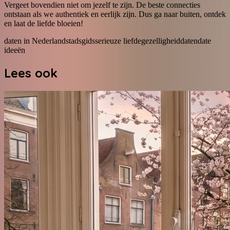
Vergeet bovendien niet om jezelf te zijn. De beste connecties
ontstaan als we authentiek en eerlijk zijn. Dus ga naar buiten, ontdek
en laat de liefde bloeien!
daten in Nederland
stadsgids
serieuze liefde
gezelligheid
daten
date
ideeën
Lees ook