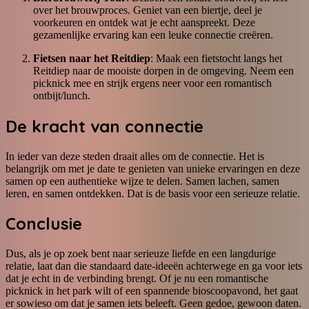
over het brouwproces. Geniet van een biertje, deel je
voorkeuren en ontdek wat je echt aanspreekt. Deze
gezamenlijke ervaring kan een leuke connectie creëren.
Fietsen naar het Reitdiep
: Maak een fietstocht langs het
Reitdiep naar de mooiste dorpen in de omgeving. Neem een
picknick mee en strijk ergens neer voor een romantisch
ontbijt/lunch.
De kracht van connectie
In ieder van deze steden draait alles om de connectie. Het is
belangrijk om met je date te genieten van unieke ervaringen en deze
samen op een authentieke wijze te delen. Samen lachen, samen
leren, en samen ontdekken. Dat is de basis voor een serieuze relatie.
Conclusie
Dus, als je op zoek bent naar serieuze liefde en een langdurige
relatie, laat dan die standaard date-ideeën achterwege en ga voor iets
dat je echt in de verbinding brengt. Of je nu een romantische
picknick in het park wilt of een spannende bioscoopavond, het gaat
er sowieso om dat je samen iets beleeft. Geen gedoe, gewoon daten.