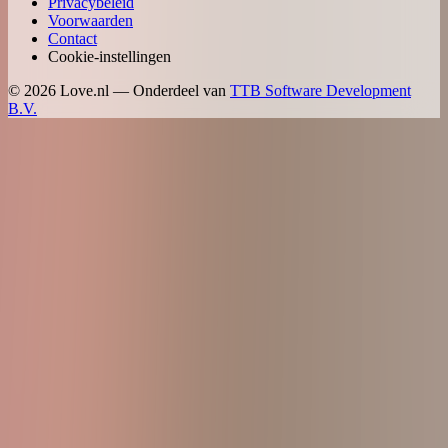
Privacybeleid
Voorwaarden
Contact
Cookie-instellingen
©
2026
Love.nl — Onderdeel van
TTB Software Development
B.V.