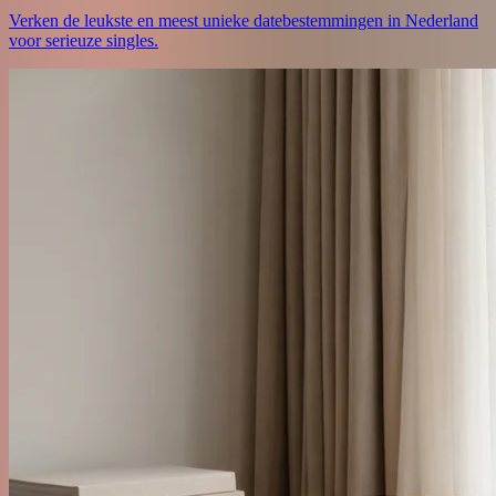
Verken de leukste en meest unieke datebestemmingen in Nederland
voor serieuze singles.