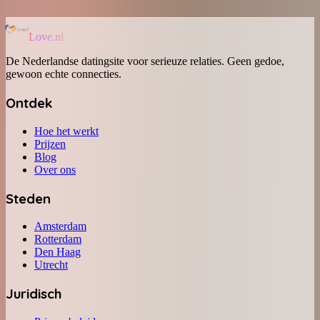
Love.nl
De Nederlandse datingsite voor serieuze relaties. Geen gedoe,
gewoon echte connecties.
Ontdek
Hoe het werkt
Prijzen
Blog
Over ons
Steden
Amsterdam
Rotterdam
Den Haag
Utrecht
Juridisch