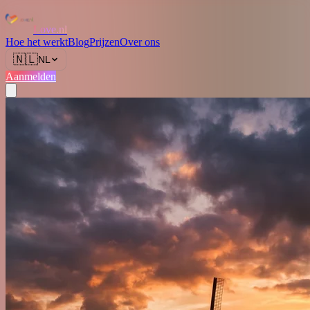
Love.nl
Hoe het werkt
Blog
Prijzen
Over ons
🇳🇱
NL
Aanmelden