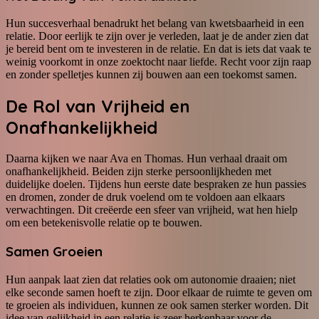
Hun succesverhaal benadrukt het belang van kwetsbaarheid in een
relatie. Door eerlijk te zijn over je verleden, laat je de ander zien dat
je bereid bent om te investeren in de relatie. En dat is iets dat vaak te
weinig voorkomt in onze zoektocht naar liefde. Recht voor zijn raap
en zonder spelletjes kunnen zij bouwen aan een toekomst samen.
De Rol van Vrijheid en
Onafhankelijkheid
Daarna kijken we naar Ava en Thomas. Hun verhaal draait om
onafhankelijkheid. Beiden zijn sterke persoonlijkheden met
duidelijke doelen. Tijdens hun eerste date bespraken ze hun passies
en dromen, zonder de druk voelend om te voldoen aan elkaars
verwachtingen. Dit creëerde een sfeer van vrijheid, wat hen hielp
om een betekenisvolle relatie op te bouwen.
Samen Groeien
Hun aanpak laat zien dat relaties ook om autonomie draaien; niet
elke seconde samen hoeft te zijn. Door elkaar de ruimte te geven om
te groeien als individuen, kunnen ze ook samen sterker worden. Dit
idee van gelijkheid in een relatie is zeer herkenbaar voor de