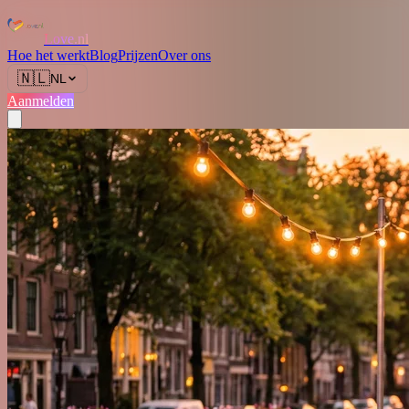
Love.nl
Hoe het werkt
Blog
Prijzen
Over ons
🇳🇱
NL
Aanmelden