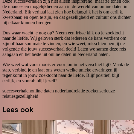
Deze succesverhalen zijn niet alleen inspirerend, maar ze tonen ook
de nuances en mogelijkheden aan in de wereld van online daten in
Nederland. Elk verhaal laat zien hoe belangrijk het is om eerlijk,
kwetsbaar, en open te zijn, en dat gezelligheid en cultuur ons dichter
bij elkaar kunnen brengen.
Dus waar wacht je nog op? Neem een frisse kijk op je zoektocht
naar de liefde. Wij geloven sterk dat iedereen de kans verdient om
zijn of haar soulmate te vinden, en wie weet, misschien ben jij de
volgende die jouw succesverhaal deelt! Laten we samen deze reis
aangaan en het beste uit online daten in Nederland halen.
Wie weet wat voor moois er voor jou in het verschiet ligt? Maak de
stap, verbind je en laat ons weten welke unieke ervaringen jij
tegenkomt in jouw zoektocht naar de liefde. Blijf positief, blijf
eerlijk, en vooral: blijf jezelf!
succesverhalen
online daten nederland
relatie zoeken
serieuze
relaties
gezelligheid
Lees ook