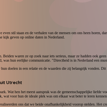
we even stil staan en de verhalen van de mensen om ons heen horen, dan 
e kijk geven op online daten in Nederland.
 Beiden waren ze op zoek naar iets serieus, maar ze hadden ook geen zi
d, was hun eerlijke communicatie. "Directheid is in Nederland een mu
 hun doelen in een relatie en de waarden die zij belangrijk vonden. Dit
it Utrecht
park. Wat hen het meest aansprak was de gemeenschappelijke liefde vo
 wat voor hun de ideale plek was om elkaar wat beter te leren kennen 
aliseerden ons dat we beide onafhankelijkheid voorop stelden. Het creë