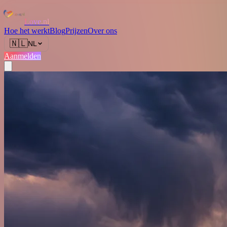
Love.nl
Hoe het werkt
Blog
Prijzen
Over ons
🇳🇱
NL
Aanmelden