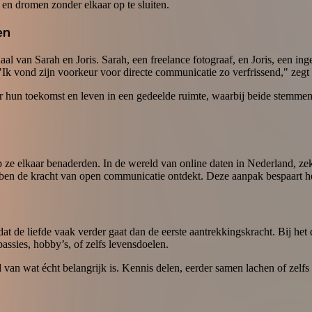
 en dromen zonder elkaar op te sluiten.
en
 van Sarah en Joris. Sarah, een freelance fotograaf, en Joris, een ing
 "Ik vond zijn voorkeur voor directe communicatie zo verfrissend," zegt
er hun toekomst en leven in een gedeelde ruimte, waarbij beide stemme
ze elkaar benaderden. In de wereld van online daten in Nederland, zeker
bben de kracht van open communicatie ontdekt. Deze aanpak bespaart hen
dat de liefde vaak verder gaat dan de eerste aantrekkingskracht. Bij het 
ssies, hobby’s, of zelfs levensdoelen.
 van wat écht belangrijk is. Kennis delen, eerder samen lachen of zelfs 