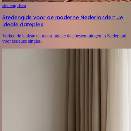
stedengidsen
Stedengids voor de moderne Nederlander: Je
ideale dateplek
Verken de leukste en meest unieke datebestemmingen in Nederland
voor serieuze singles.