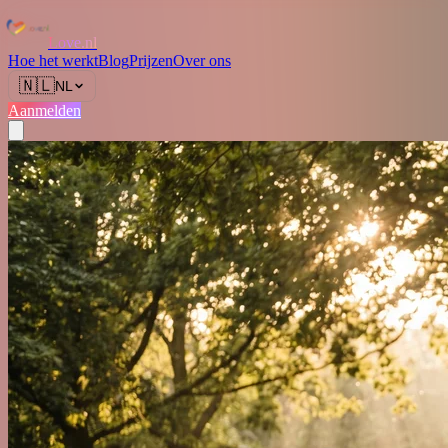
Love.nl
Hoe het werkt
Blog
Prijzen
Over ons
🇳🇱
NL
Aanmelden