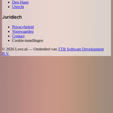
Den Haag
Utrecht
Juridisch
Privacybeleid
Voorwaarden
Contact
Cookie-instellingen
©
2026
Love.nl — Onderdeel van
TTB Software Development
B.V.