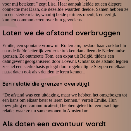
voor mij betekent,” zegt Lisa. Haar aanpak leidde tot een diepere
connectie met Daan, die dezelfde waarden deelde. Samen hebben ze
nu een sterke relatie, waarbij beide partners openlijk en eerlijk
kunnen communiceren over hun gevoelens.
Laten we de afstand overbruggen
Emilie, een spontane vrouw uit Rotterdam, besloot haar zoektochtn
naar de liefde letterlijk verder te trekken dan alleen de Nederlandse
grenzen. Ze ontmoette Tom, een expat uit België, tijdens een
datingevent georganiseerd door Love.nl. Ondanks de afstand legden
ze snel een sterke basis gelegd door regelmatig te Skypen en elkaar
naast daten ook als vrienden te leren kennen.
Een relatie die grenzen overstijgt
“De afstand was een uitdaging, maar we hebben het omgebogen tot
een kans om elkaar beter te leren kennen,” vertelt Emilie. Hun
toewijding en communicatiestijl hebben geleid tot een prachtige
relatie, waar ze nu samenwonen in Amsterdam.
Als daten een avontuur wordt