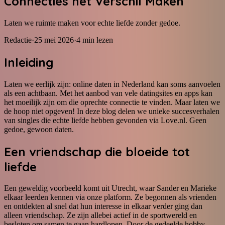
Connecties het Verschil Maken
Laten we ruimte maken voor echte liefde zonder gedoe.
Redactie
·
25 mei 2026
·
4
min lezen
Inleiding
Laten we eerlijk zijn: online daten in Nederland kan soms aanvoelen
als een achtbaan. Met het aanbod van vele datingsites en apps kan
het moeilijk zijn om die oprechte connectie te vinden. Maar laten we
de hoop niet opgeven! In deze blog delen we unieke succesverhalen
van singles die echte liefde hebben gevonden via Love.nl. Geen
gedoe, gewoon daten.
Een vriendschap die bloeide tot
liefde
Een geweldig voorbeeld komt uit Utrecht, waar Sander en Marieke
elkaar leerden kennen via onze platform. Ze begonnen als vrienden
en ontdekten al snel dat hun interesse in elkaar verder ging dan
alleen vriendschap. Ze zijn allebei actief in de sportwereld en
besloten om samen te gaan hardlopen. Door de gedeelde hobby