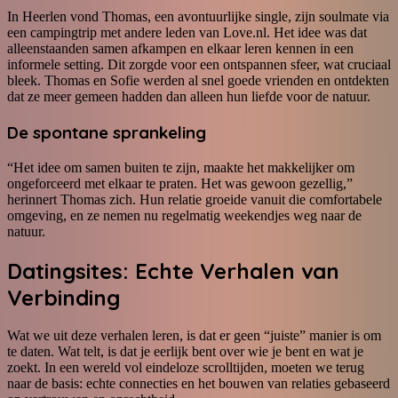
In Heerlen vond Thomas, een avontuurlijke single, zijn soulmate via
een campingtrip met andere leden van Love.nl. Het idee was dat
alleenstaanden samen afkampen en elkaar leren kennen in een
informele setting. Dit zorgde voor een ontspannen sfeer, wat cruciaal
bleek. Thomas en Sofie werden al snel goede vrienden en ontdekten
dat ze meer gemeen hadden dan alleen hun liefde voor de natuur.
De spontane sprankeling
“Het idee om samen buiten te zijn, maakte het makkelijker om
ongeforceerd met elkaar te praten. Het was gewoon gezellig,”
herinnert Thomas zich. Hun relatie groeide vanuit die comfortabele
omgeving, en ze nemen nu regelmatig weekendjes weg naar de
natuur.
Datingsites: Echte Verhalen van
Verbinding
Wat we uit deze verhalen leren, is dat er geen “juiste” manier is om
te daten. Wat telt, is dat je eerlijk bent over wie je bent en wat je
zoekt. In een wereld vol eindeloze scrolltijden, moeten we terug
naar de basis: echte connecties en het bouwen van relaties gebaseerd