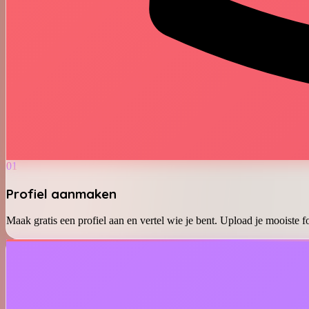
01
Profiel aanmaken
Maak gratis een profiel aan en vertel wie je bent. Upload je mooiste f