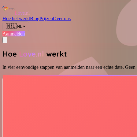
Love.nl
Hoe het werkt
Blog
Prijzen
Over ons
🇳🇱
NL
Aanmelden
Hoe
Love.nl
werkt
In vier eenvoudige stappen van aanmelden naar een echte date. Gee