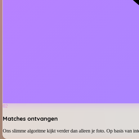
02
Matches ontvangen
Ons slimme algoritme kijkt verder dan alleen je foto. Op basis van int