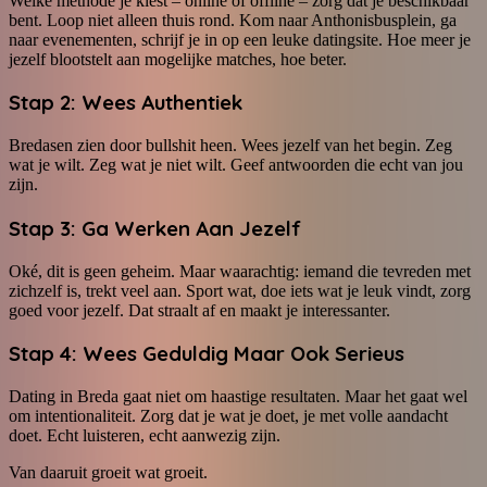
Welke methode je kiest – online of offline – zorg dat je beschikbaar
bent. Loop niet alleen thuis rond. Kom naar Anthonisbusplein, ga
naar evenementen, schrijf je in op een leuke datingsite. Hoe meer je
jezelf blootstelt aan mogelijke matches, hoe beter.
Stap 2: Wees Authentiek
Bredasen zien door bullshit heen. Wees jezelf van het begin. Zeg
wat je wilt. Zeg wat je niet wilt. Geef antwoorden die echt van jou
zijn.
Stap 3: Ga Werken Aan Jezelf
Oké, dit is geen geheim. Maar waarachtig: iemand die tevreden met
zichzelf is, trekt veel aan. Sport wat, doe iets wat je leuk vindt, zorg
goed voor jezelf. Dat straalt af en maakt je interessanter.
Stap 4: Wees Geduldig Maar Ook Serieus
Dating in Breda gaat niet om haastige resultaten. Maar het gaat wel
om intentionaliteit. Zorg dat je wat je doet, je met volle aandacht
doet. Echt luisteren, echt aanwezig zijn.
Van daaruit groeit wat groeit.