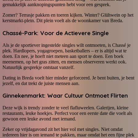
gemakkelijk aanknopingspunten hebt voor een gesprek.
Zomer? Terrasje pakken en toeren kijken. Winter? Glühwein op het
kerstmarkt-plein. Dit plein voelt als de woonkamer van Breda.
Chassé-Park: Voor de Actievere Single
Als je de sportiever ingestelde singles wilt ontmoeten, is Chassé je
plek. Hardlopers, yogagroepen, basketballers – er is altijd wat te
doen. En nee, je hoeft niet meteen aan sport te doen. Een boek
meenemen, op het gras zitten, en mensen observeren werkt ook.
Natuurlijk gesprekje ontstaat vanzelf.
Dating in Breda voelt hier minder geforceerd. Je bent buiten, je bent
jezelf, en dat trekt de juiste mensen aan.
Ginnekenmarkt: Waar Cultuur Ontmoet Flirten
Deze wijk is trendy zonder te veel flafluweelen. Galerijen, kleine
restaurants, leuke hoekjes. Perfect voor een eerste date die voelt als
gewoon een leuke avond met iemand.
Zeker op vrijdagavond zit het hier vol met singles. Niet omdat
iedereen hier is om iemand te pakken, maar omdat het een fijne plek