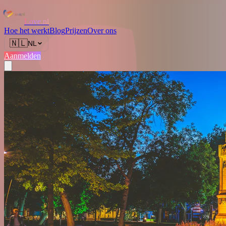
Love.nl
Hoe het werkt
Blog
Prijzen
Over ons
🇳🇱
NL
Aanmelden