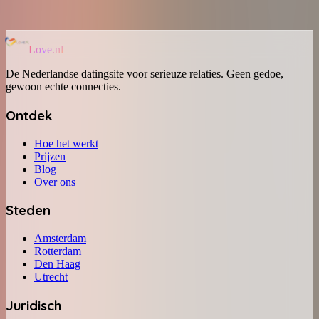
Love.nl
De Nederlandse datingsite voor serieuze relaties. Geen gedoe,
gewoon echte connecties.
Ontdek
Hoe het werkt
Prijzen
Blog
Over ons
Steden
Amsterdam
Rotterdam
Den Haag
Utrecht
Juridisch