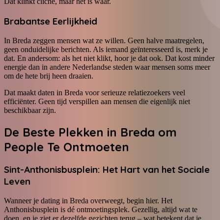
Dat klinkt cliché, maar het is waar.
Brabantse Eerlijkheid
In Breda zeggen mensen wat ze willen. Geen halve maatregelen,
geen onduidelijke berichten. Als iemand geïnteresseerd is, merk je
dat. En andersom: als het niet klikt, hoor je dat ook. Dat kost minder
energie dan in andere Nederlandse steden waar mensen soms meer
om de hete brij heen draaien.
Dat maakt daten in Breda voor serieuze relatiezoekers veel
efficiënter. Geen tijd verspillen aan mensen die eigenlijk niet
beschikbaar zijn.
De Beste Plekken in Breda om
People Te Ontmoeten
Sint-Anthonisbusplein: Het Hart van het Sociale
Leven
Wanneer je dating in Breda overweegt, begin hier. Het
Anthonisbusplein is dé ontmoetingsplek. Gezellig, altijd wat te
doen, en je ziet er dezelfde gezichten terug – wat betekent dat je