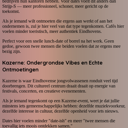
bedrijven hun kantoren hebben. Voor dates voelt dit anders dan
Strijp-S — meer professioneel, schoner, meer gericht op de
toekomst.
Als je iemand wilt ontmoeten die ergens aan werkt of aan het
ondernemen is, zul je hier veel van dat type tegenkomen. Cafés hier
voelen minder toeristisch, meer authentiek Eindhovens.
Perfect voor een snelle lunch-date of borrel na het werk. Geen
gedoe, gewoon twee mensen die beiden voelen dat ze ergens mee
bezig zijn.
Kazerne: Ondergrondse Vibes en Echte
Ontmoetingen
Kazerne is waar Eindhovense jongvolwassenen ronduit veel tijd
doorbrengen. Dit cultureel centrum draait draait op energie van
festivals, concerten, en creatieve evenementen.
Als je iemand tegenkomt op een Kazerne-event, weet je dat jullie
minstens iets gemeenschappelijks hebben: dezelfde muziekvoorkeur,
dezelfde interesse in cultuur, dezelfde openheid voor iets nieuws.
Dates hier voelen minder "date-ish" en meer "twee mensen die
toevallig iets moois ontdekken samen."