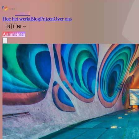
Love.nl
Hoe het werkt
Blog
Prijzen
Over ons
🇳🇱
NL
Aanmelden