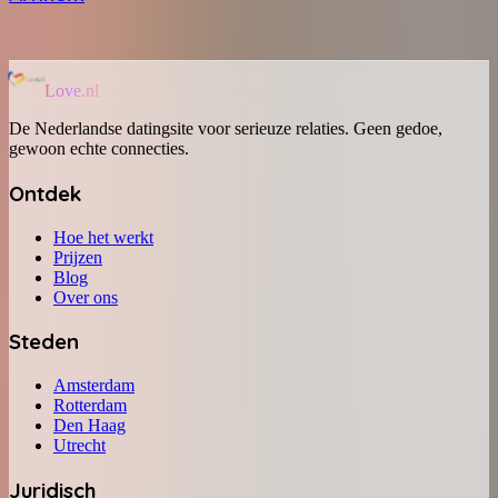
Love.nl
De Nederlandse datingsite voor serieuze relaties. Geen gedoe,
gewoon echte connecties.
Ontdek
Hoe het werkt
Prijzen
Blog
Over ons
Steden
Amsterdam
Rotterdam
Den Haag
Utrecht
Juridisch