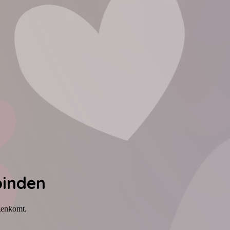
binden
egenkomt.