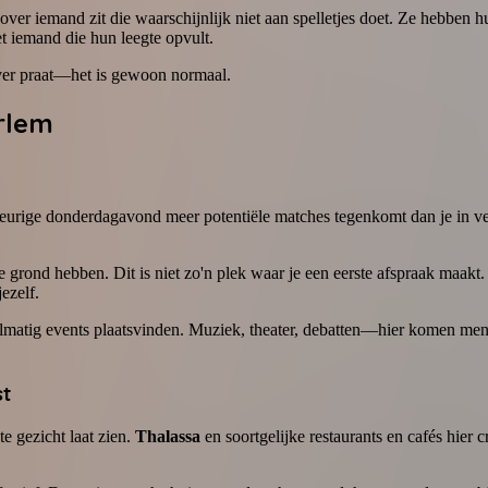
er iemand zit die waarschijnlijk niet aan spelletjes doet. Ze hebben h
t iemand die hun leegte opvult.
 over praat—het is gewoon normaal.
arlem
ekeurige donderdagavond meer potentiële matches tegenkomt dan je in vee
grond hebben. Dit is niet zo'n plek waar je een eerste afspraak maakt. 
jezelf.
elmatig events plaatsvinden. Muziek, theater, debatten—hier komen men
st
 gezicht laat zien.
Thalassa
en soortgelijke restaurants en cafés hier c