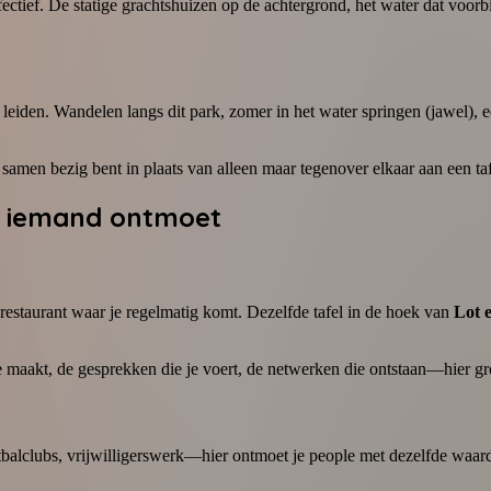
ffectief. De statige grachtshuizen op de achtergrond, het water dat voorbij
 leiden. Wandelen langs dit park, zomer in het water springen (jawel), 
amen bezig bent in plaats van alleen maar tegenover elkaar aan een tafel
jk iemand ontmoet
 restaurant waar je regelmatig komt. Dezelfde tafel in de hoek van
Lot 
e maakt, de gesprekken die je voert, de netwerken die ontstaan—hier gro
alclubs, vrijwilligerswerk—hier ontmoet je people met dezelfde waarden