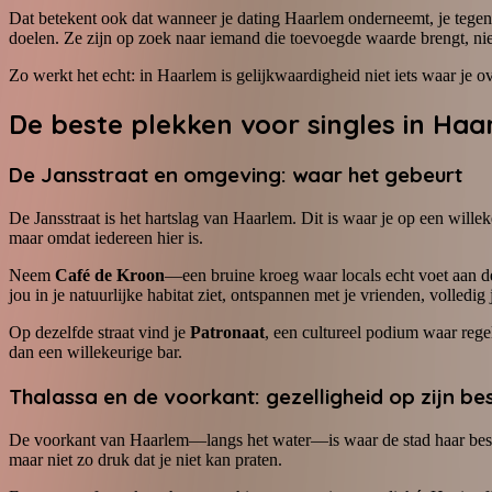
Dat betekent ook dat wanneer je dating Haarlem onderneemt, je tegenov
doelen. Ze zijn op zoek naar iemand die toevoegde waarde brengt, nie
Zo werkt het echt: in Haarlem is gelijkwaardigheid niet iets waar je
De beste plekken voor singles in Ha
De Jansstraat en omgeving: waar het gebeurt
De Jansstraat is het hartslag van Haarlem. Dit is waar je op een will
maar omdat iedereen hier is.
Neem
Café de Kroon
—een bruine kroeg waar locals echt voet aan de 
jou in je natuurlijke habitat ziet, ontspannen met je vrienden, volledig 
Op dezelfde straat vind je
Patronaat
, een cultureel podium waar reg
dan een willekeurige bar.
Thalassa en de voorkant: gezelligheid op zijn be
De voorkant van Haarlem—langs het water—is waar de stad haar beste
maar niet zo druk dat je niet kan praten.