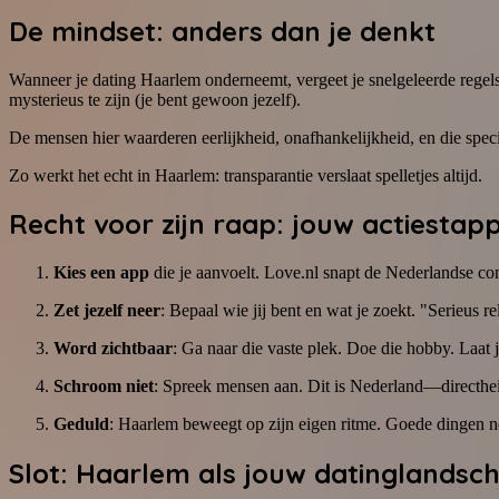
De mindset: anders dan je denkt
Wanneer je dating Haarlem onderneemt, vergeet je snelgeleerde regels u
mysterieus te zijn (je bent gewoon jezelf).
De mensen hier waarderen eerlijkheid, onafhankelijkheid, en die speci
Zo werkt het echt in Haarlem: transparantie verslaat spelletjes altijd.
Recht voor zijn raap: jouw actiestap
Kies een app
die je aanvoelt. Love.nl snapt de Nederlandse c
Zet jezelf neer
: Bepaal wie jij bent en wat je zoekt. "Serieus 
Word zichtbaar
: Ga naar die vaste plek. Doe die hobby. Laat 
Schroom niet
: Spreek mensen aan. Dit is Nederland—directhei
Geduld
: Haarlem beweegt op zijn eigen ritme. Goede dingen n
Slot: Haarlem als jouw datinglandsc