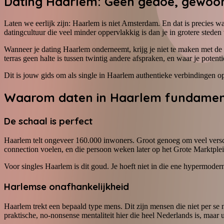
Dating Haarlem: Geen gedoe, gewoon
Laten we eerlijk zijn: Haarlem is niet Amsterdam. En dat is precies wa
datingcultuur die veel minder oppervlakkig is dan je in grotere steden 
Wanneer je dating Haarlem onderneemt, krijg je niet te maken met de 
terras geen halte is tussen twintig andere afspraken, en waar je pote
Dit is jouw gids om als single in Haarlem authentieke verbindingen o
Waarom daten in Haarlem fundament
De schaal is perfect
Haarlem telt ongeveer 160.000 inwoners. Groot genoeg om veel verschi
connection voelen, en die persoon weken later op het Grote Marktplein
Voor singles Haarlem is dit goud. Je hoeft niet in die ene hypermoder
Harlemse onafhankelijkheid
Haarlem trekt een bepaald type mens. Dit zijn mensen die niet per se
praktische, no-nonsense mentaliteit hier die heel Nederlands is, maar