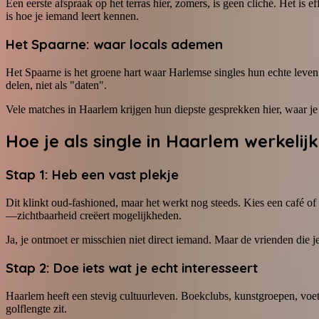
Een eerste afspraak op het terras hier, zomers, is geen cliché. Het is e
is hoe je iemand leert kennen.
Het Spaarne: waar locals ademen
Het Spaarne is het groene hart waar Harlemse singles hun echte leven
delen, niet als "daten".
Vele matches in Haarlem krijgen hun diepste gesprekken hier, waar je s
Hoe je als single in Haarlem werkeli
Stap 1: Heb een vast plekje
Dit klinkt oud-fashioned, maar het werkt nog steeds. Kies een café of
—zichtbaarheid creëert mogelijkheden.
Ja, je ontmoet er misschien niet direct iemand. Maar de vrienden die j
Stap 2: Doe iets wat je echt interesseert
Haarlem heeft een stevig cultuurleven. Boekclubs, kunstgroepen, voetb
golflengte zit.