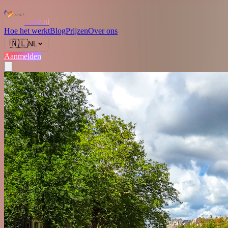
Love.nl
Hoe het werkt
Blog
Prijzen
Over ons
🇳🇱
NL
Aanmelden