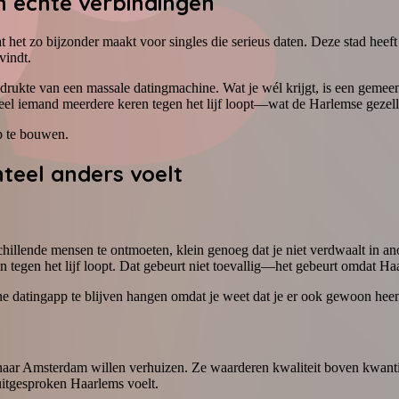
 echte verbindingen
t het zo bijzonder maakt voor singles die serieus daten. Deze stad heef
vindt.
drukte van een massale datingmachine. Wat je wél krijgt, is een gemee
ntieel iemand meerdere keren tegen het lijf loopt—wat de Harlemse gezell
p te bouwen.
eel anders voelt
llende mensen te ontmoeten, klein genoeg dat je niet verdwaalt in ano
 tegen het lijf loopt. Dat gebeurt niet toevallig—het gebeurt omdat Haa
ne datingapp te blijven hangen omdat je weet dat je er ook gewoon heen 
 naar Amsterdam willen verhuizen. Ze waarderen kwaliteit boven kwantite
 uitgesproken Haarlems voelt.