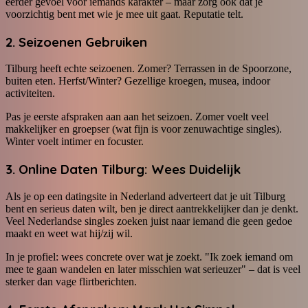
eerder gevoel voor iemands karakter – maar zorg ook dat je
voorzichtig bent met wie je mee uit gaat. Reputatie telt.
2. Seizoenen Gebruiken
Tilburg heeft echte seizoenen. Zomer? Terrassen in de Spoorzone,
buiten eten. Herfst/Winter? Gezellige kroegen, musea, indoor
activiteiten.
Pas je eerste afspraken aan aan het seizoen. Zomer voelt veel
makkelijker en groepser (wat fijn is voor zenuwachtige singles).
Winter voelt intimer en focuster.
3. Online Daten Tilburg: Wees Duidelijk
Als je op een datingsite in Nederland adverteert dat je uit Tilburg
bent en serieus daten wilt, ben je direct aantrekkelijker dan je denkt.
Veel Nederlandse singles zoeken juist naar iemand die geen gedoe
maakt en weet wat hij/zij wil.
In je profiel: wees concrete over wat je zoekt. "Ik zoek iemand om
mee te gaan wandelen en later misschien wat serieuzer" – dat is veel
sterker dan vage flirtberichten.