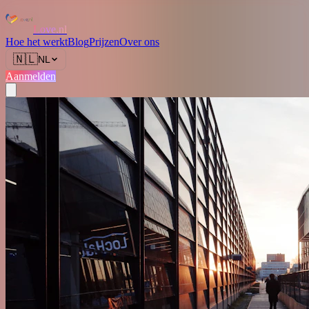
Love.nl
Hoe het werkt
Blog
Prijzen
Over ons
🇳🇱
NL
Aanmelden