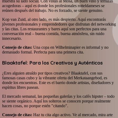
muestra su lado social. Con vistas al Mosa, un buen vino y terrazas
acogedoras – aquí es donde los profesionales rotteldameses se
reúnen después del trabajo. No es forzado, se siente genuino.
Kop van Zuid, al otro lado, es más despierto. Aquí encontrarás
jóvenes profesionales y emprendedores que disfrutan del networking
y las citas. Los restaurantes y bares aquí son perfectos para una
conversación real – buena comida, buena atmósfera, sin ruido
innecesario.
Consejo de citas:
Una copa en Wilhelminapier es informal y no
demasiado formal. Perfecta para una primera cita.
Blaaktafel: Para los Creativos y Auténticos
¿Eres alguien atraído por tipos creativos? Blaaktafel, con sus
famosas casas cubo y la vibrante oferta del Merkataangebod, es
donde los encuentras. Este es el barrio donde artistas, diseñadores y
espíritus libres pasean.
El mercado semanal, las pequeñas galerías y los cafés hipster – todo
se siente orgánico. Aquí los solteros se conocen porque realmente
hacen cosas, no porque estén "citando".
Consejo de citas:
Haz tu cita algo activo. Ve al mercado, mira arte