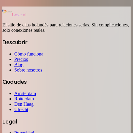
Love.nl
El sitio de citas holandés para relaciones serias. Sin complicaciones,
solo conexiones reales.
Descubrir
Cómo funciona
Precios
Blog
Sobre nosotros
Ciudades
Amsterdam
Rotterdam
Den Haag
Utrecht
Legal
Privacidad