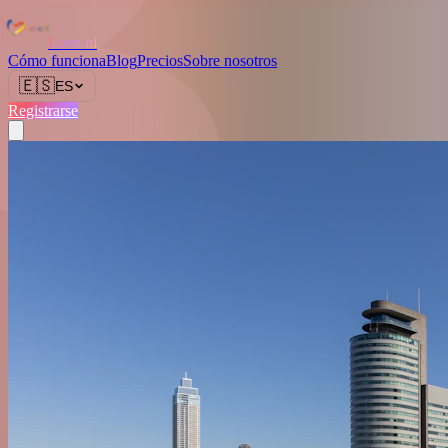
Love.nl
Cómo funciona
Blog
Precios
Sobre nosotros
🇪🇸
ES
Registrarse