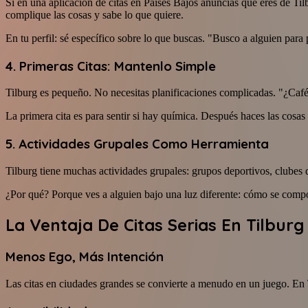
Si en una aplicación de citas en Países Bajos anuncias que eres de Til
complique las cosas y sabe lo que quiere.
En tu perfil: sé específico sobre lo que buscas. "Busco a alguien par
4. Primeras Citas: Mantenlo Simple
Tilburg es pequeño. No necesitas planificaciones complicadas. "¿Café
La primera cita es para sentir si hay química. Después haces las cosas
5. Actividades Grupales Como Herramienta
Tilburg tiene muchas actividades grupales: grupos deportivos, clubes 
¿Por qué? Porque ves a alguien bajo una luz diferente: cómo se compo
La Ventaja De Citas Serias En Tilburg
Menos Ego, Más Intención
Las citas en ciudades grandes se convierte a menudo en un juego. En 