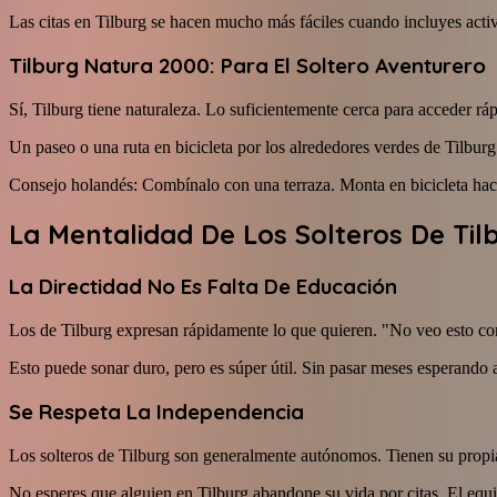
Las citas en Tilburg se hacen mucho más fáciles cuando incluyes activi
Tilburg Natura 2000: Para El Soltero Aventurero
Sí, Tilburg tiene naturaleza. Lo suficientemente cerca para acceder rá
Un paseo o una ruta en bicicleta por los alrededores verdes de Tilburg 
Consejo holandés: Combínalo con una terraza. Monta en bicicleta hacia 
La Mentalidad De Los Solteros De Ti
La Directidad No Es Falta De Educación
Los de Tilburg expresan rápidamente lo que quieren. "No veo esto co
Esto puede sonar duro, pero es súper útil. Sin pasar meses esperando a
Se Respeta La Independencia
Los solteros de Tilburg son generalmente autónomos. Tienen su propia 
No esperes que alguien en Tilburg abandone su vida por citas. El equi