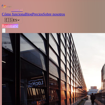
Love.nl
Cómo funciona
Blog
Precios
Sobre nosotros
🇪🇸
ES
Registrarse