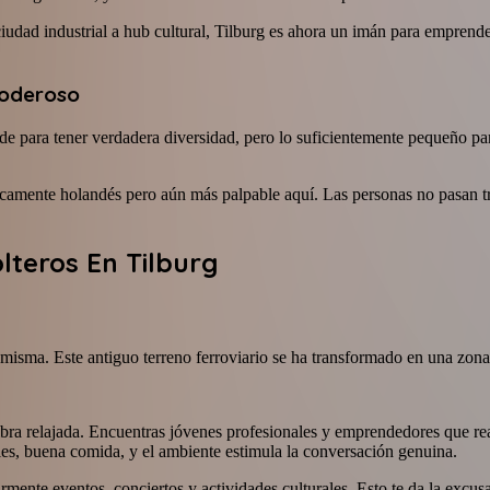
iudad industrial a hub cultural, Tilburg es ahora un imán para emprende
Poderoso
nde para tener verdadera diversidad, pero lo suficientemente pequeño pa
típicamente holandés pero aún más palpable aquí. Las personas no pasan t
lteros En Tilburg
misma. Este antiguo terreno ferroviario se ha transformado en una zona t
vibra relajada. Encuentras jóvenes profesionales y emprendedores que r
les, buena comida, y el ambiente estimula la conversación genuina.
ente eventos, conciertos y actividades culturales. Esto te da la excusa p