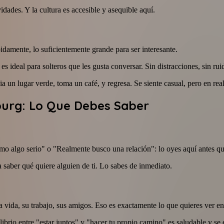
dades. Y la cultura es accesible y asequible aquí.
pidamente, lo suficientemente grande para ser interesante.
es ideal para solteros que les gusta conversar. Sin distracciones, sin ru
un lugar verde, toma un café, y regresa. Se siente casual, pero en real
lburg: Lo Que Debes Saber
mo algo serio" o "Realmente busco una relación": lo oyes aquí antes qu
 saber qué quiere alguien de ti. Lo sabes de inmediato.
vida, su trabajo, sus amigos. Eso es exactamente lo que quieres ver en
librio entre "estar juntos" y "hacer tu propio camino" es saludable y s