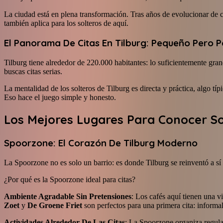
La ciudad está en plena transformación. Tras años de evolucionar de c
también aplica para los solteros de aquí.
El Panorama De Citas En Tilburg: Pequeño Pero 
Tilburg tiene alrededor de 220.000 habitantes: lo suficientemente gra
buscas citas serias.
La mentalidad de los solteros de Tilburg es directa y práctica, algo 
Eso hace el juego simple y honesto.
Los Mejores Lugares Para Conocer So
Spoorzone: El Corazón De Tilburg Moderno
La Spoorzone no es solo un barrio: es donde Tilburg se reinventó a sí 
¿Por qué es la Spoorzone ideal para citas?
Ambiente Agradable Sin Pretensiones
: Los cafés aquí tienen una 
Zoet
y
De Groene Friet
son perfectos para una primera cita: informa
Actividades Alrededor De Las Citas
: La Spoorzone organiza regularm