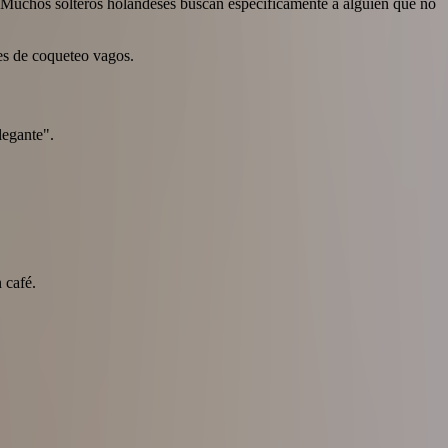
es. Muchos solteros holandeses buscan específicamente a alguien que no
jes de coqueteo vagos.
legante".
 café.