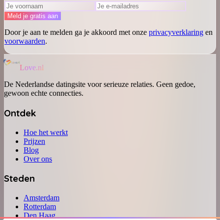
Meld je gratis aan
Door je aan te melden ga je akkoord met onze
privacyverklaring
en
voorwaarden
.
Love.nl
De Nederlandse datingsite voor serieuze relaties. Geen gedoe,
gewoon echte connecties.
Ontdek
Hoe het werkt
Prijzen
Blog
Over ons
Steden
Amsterdam
Rotterdam
Den Haag