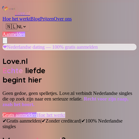
Love.nl
Hoe het werkt
Blog
Prijzen
Over ons
🇳🇱
NL
Aanmelden
❤
Nederlandse dating — 100% gratis aanmelden
Love.nl
Echte
liefde
begint hier
Geen gedoe, geen spelletjes. Love.nl verbindt Nederlandse singles
die op zoek zijn naar een serieuze relatie.
Recht voor zijn raap,
zoals het hoort.
Gratis aanmelden
Hoe het werkt
✔
Gratis aanmelden
|
✔
Zonder creditcard
|
✔
100% Nederlandse
singles