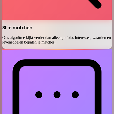
Slim matchen
Ons algoritme kijkt verder dan alleen je foto. Interesses, waarden en
levensdoelen bepalen je matches.