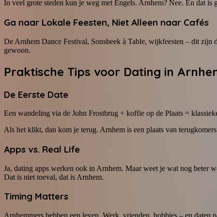
In veel grote steden kun je weg met Engels. Arnhem? Nee. En dat is g
Ga naar Lokale Feesten, Niet Alleen naar Cafés
De Arnhem Dance Festival, Sonsbeek à Table, wijkfeesten – dit zijn d
gewoon.
Praktische Tips voor Dating in Arnh
De Eerste Date
Een wandeling via de John Frostbrug + koffie op de Plaats = klassieke 
Als het klikt, dan kom je terug. Arnhem is een plaats van terugkomers
Apps vs. Real Life
Ja, dating apps werken ook in Arnhem. Maar weet je wat nog beter we
Dat is niet toeval, dat is Arnhem.
Timing Matters
Arnhemmers hebben een leven. Werk, vrienden, hobbies – en daten past