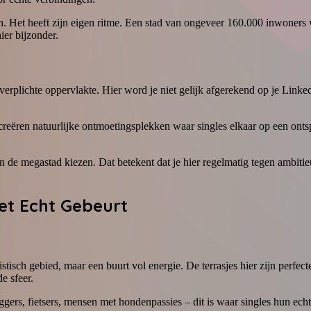
n. Het heeft zijn eigen ritme. Een stad van ongeveer 160.000 inwoner
ier bijzonder.
 verplichte oppervlakte. Hier word je niet gelijk afgerekend op je Link
n creëren natuurlijke ontmoetingsplekken waar singles elkaar op een ont
de megastad kiezen. Dat betekent dat je hier regelmatig tegen ambitieuz
et Echt Gebeurt
stisch gebied, maar een buurt vol energie. De terrasjes hier zijn perfecte 
e sfeer.
oggers, fietsers, mensen met hondenpassies – dit is waar singles hun echt