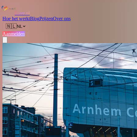
Love.nl
Hoe het werkt
Blog
Prijzen
Over ons
🇳🇱
NL
Aanmelden