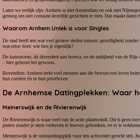
Laten we eerlijk zijn: Arnhem is niet Amsterdam en ook niet Nijmege
genoeg om niet constant dezelfde gezichten te zien. Dat maakt daten h
Waarom Arnhem Uniek is voor Singles
De stad heeft iets wat veel grotere steden missen: gezelligheid zonder
wat ertoe doet: wie ben je eigenlijk?
De kunstscene, de diversiteit aan horeca, en de nabijheid van de Rij
– hier gebeurt het gewoon.
Bovendien: Arnhem trekt veel mensen aan die bewust een leven buiten 
hun carrière én in hun privéleven.
De Arnhemse Datingplekken: Waar h
Meinerswijk en de Rivierenwijk
De Rivierenwijk is waar veel van de actie plaatsvindt. Dit is geen toeri
praten zonder je stem verheven te hoeven gebruiken, en er is voldoend
Meinerswijk is de ontmoetingsplek voor iets activerder gericht stel. J