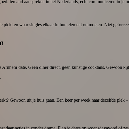
oed. Iemand aanspreken in het Nederlands, echt communiceren in je moed
e plekken waar singles elkaar in hun element ontmoeten. Niet geforceer
em
Arnhem-date. Geen diner direct, geen kunstige cocktails. Gewoon kijken 
.
rkt? Gewoon uit je huis gaan. Een keer per week naar dezelfde plek – e
 daar netjes in zonder drama. Plan je dates op woensdagavond of zater